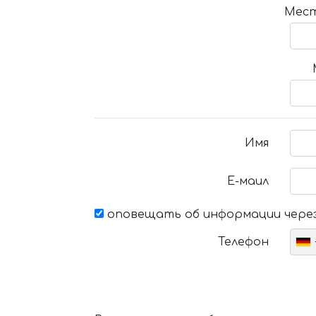
Мест
Имя
Е-маил
оповещать об информации через
Телефон