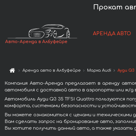
Прокат авт
АРЕНДА АВТО
Авто-Аренда в Албуфейре
Аренда авто в Албуфейре
Марка Audi
Ауди Q3 
Компания Авто-Аренда предлагает в аренду автом
автомобиля с доставкой авто в аэропорты или ж/д в
Автомобиль Ауди Q3 35 TFSI Quattro пользуются по
комфорта, системами безопасности и устойчивости 
Вы можете ознакомиться с ценами и техническими да
Вам сделать запрос на бронирование авто, заполнив
Вы хотите получить данный авто, а также указать 