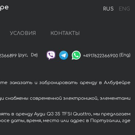
йре
RUS
ENG
УСЛОВИЯ
КОНТАКТЫ
(рус,
De)
(Eng)
2366899
+4917622366900
ете заказать и забронировать аренду в Албуфейре
уди снабжены современной электроникой, элементами
ть в аренду Ауди Q3 35 TFSI Quattro, мы предлагаем
осе даты, время, место или адрес в Португалии, где