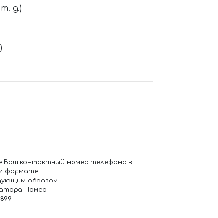
. д.)
)
е Ваш контактный номер телефона в
м формате.
дующим образом:
ратора Номер
6899