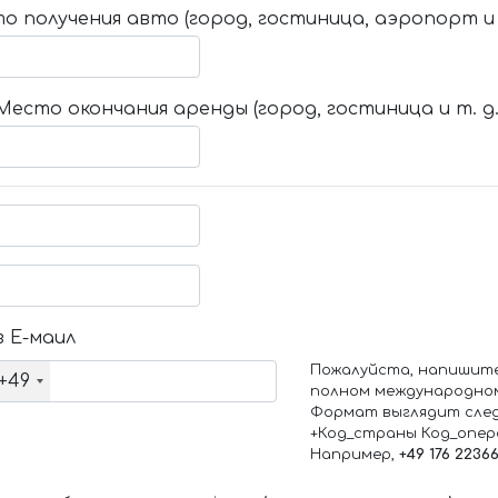
о получения авто (город, гостиница, аэропорт и т
Место окончания аренды (город, гостиница и т. д.
 Е-маил
Пожалуйста, напишит
+49
полном международно
Формат выглядит сле
+Код_страны Код_опе
Например,
+49 176 2236