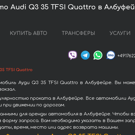
о Audi Q3 35 TFSI Quattro в Албуфе
КУПИТЬ АВТО
ТРАНСФЕРЫ
УСЛУГИ
+491762
35 TFSI Quattro
обиль Ауди Q3 35 TFSI Quattro в Албуфейре. Вы мож
окзал.
пулярностью проката в Албуфейре. Все автомобили А
при движении по дорогам.
нными для аренды автомобиля в Албуфейре. Чтобы взя
 форму запроса. Вам необходимо указать в Вашем запр
даты, время, место или адрес возврата машины.