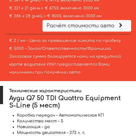
€ 341 х 14 дней = € 4770, включено 2000 км
€ 321 х 21 день = € 6750, включено 3000 км
€ 286 х 28 дней = € 8000, включено 3000 км
Расчёт стоимости авто
€ 2 / км – Цена за превышение лимита по пробегу
€ 5000 – Залог/Ответственность/Франшиза.
Залоговая сумма блокируется нами на кредитной
карте водителя ИЛИ предоставляется Вами
наличными при получении авто.
Технические характеристики
Ауди Q7 50 TDI Quattro Equipment
S-Line (5 мест)
Коробка передач – Автоматическая КП
Количество мест – 5
Навигация – да
Мощность двигателя – 272 л. с.