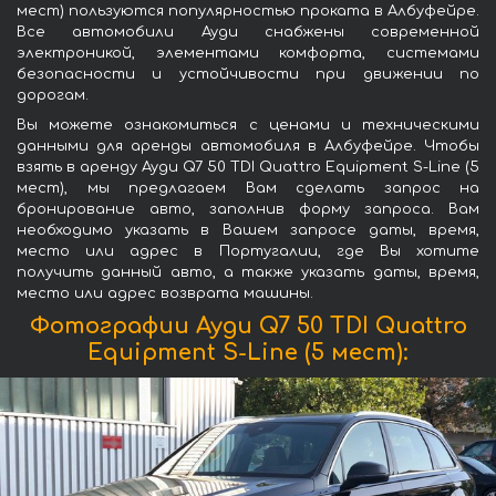
мест) пользуются популярностью проката в Албуфейре.
Все автомобили Ауди снабжены современной
электроникой, элементами комфорта, системами
безопасности и устойчивости при движении по
дорогам.
Вы можете ознакомиться с ценами и техническими
данными для аренды автомобиля в Албуфейре. Чтобы
взять в аренду Ауди Q7 50 TDI Quattro Equipment S-Line (5
мест), мы предлагаем Вам сделать запрос на
бронирование авто, заполнив форму запроса. Вам
необходимо указать в Вашем запросе даты, время,
место или адрес в Португалии, где Вы хотите
получить данный авто, а также указать даты, время,
место или адрес возврата машины.
Фотографии Ауди Q7 50 TDI Quattro
Equipment S-Line (5 мест):