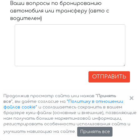
Ваши вопросы по бронированию
автомобиля или трансферу (авто с
водителем)
ОТПРАВИТЬ
×
Продолжив просмотр сайта или нажав
"Принять
все"
, вы даёте согласие на
”Политику в отношении
файлов cookie”
и соглашаетесь сохранить в вашем
браузере куки-файлы (основные и внешние), позволяющие
нам получать больше маркетинговой информации,
регистрировать особенности использования сайта и
Авторские права © 2026 Авто-Аренда
Cookie Policy
Принять все
улучшать навигацию на сайте.