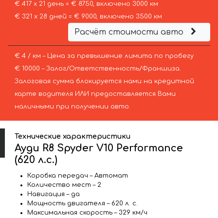
€ 417 х 21 день = € 8750, включено 3000 км
€ 321 х 28 дней = € 9000, включено 3500 км
Расчёт стоимости авто
€ 4 / км – Цена за превышение лимита по пробегу
€ 10000 – Залог/Ответственность/Франшиза.
Залоговая сумма блокируется нами на кредитной
карте водителя ИЛИ предоставляется Вами
наличными при получении авто.
Технические характеристики
Ауди R8 Spyder V10 Performance
(620 л.с.)
Коробка передач – Автомат
Количество мест – 2
Навигация – да
Мощность двигателя – 620 л. с.
Максимальная скорость – 329 км/ч