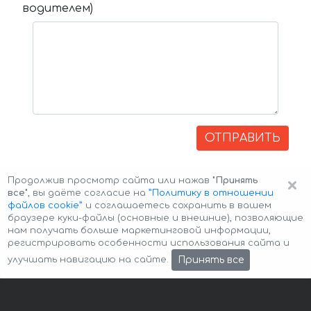
водителем)
ОТПРАВИТЬ
×
Продолжив просмотр сайта или нажав
"Принять
все"
, вы даёте согласие на
”Политику в отношении
файлов cookie”
и соглашаетесь сохранить в вашем
браузере куки-файлы (основные и внешние), позволяющие
нам получать больше маркетинговой информации,
регистрировать особенности использования сайта и
Авторские права © 2026 Авто-Аренда
Cookie Policy
Принять все
улучшать навигацию на сайте.
Политика конфиденциальности