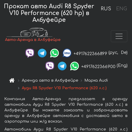
Прокат авто Audi R8 Spyder
RUS
ENG
V10 Performance (620 hp) в
Албуфейре
Авто-Аренда в Албуфейре
(рус,
De)
+4917622366899
(Eng)
+4917622366900
Аренда авто в Албуфейре
Марка Audi
Ауди R8 Spyder V10 Performance (620 л.с.)
Компания Авто-Аренда предлагает в аренду
автомобиль Ауди R8 Spyder V10 Performance (620 л.с.) в
Албуфейре. Вы можете заказать и забронировать
аренду в Албуфейре автомобиля с доставкой авто в
аэропорты или ж/д вокзал.
Автомобиль Ауди R8 Spyder V10 Performance (620 л.с.)