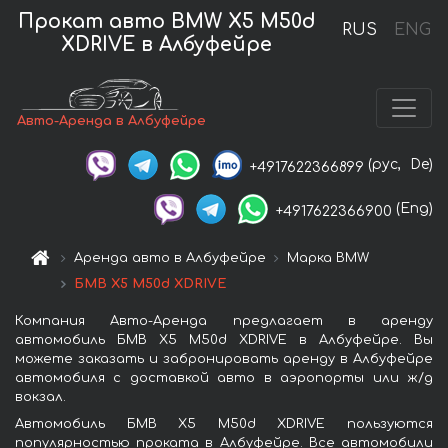
Прокат авто BMW X5 M50d
RUS
ENG
XDRIVE в Албуфейре
Авто-Аренда в Албуфейре
(рус,
De)
+4917622366899
(Eng)
+4917622366900
Аренда авто в Албуфейре
Марка BMW
БМВ X5 M50d XDRIVE
Компания Авто-Аренда предлагает в аренду
автомобиль БМВ X5 M50d XDRIVE в Албуфейре. Вы
можете заказать и забронировать аренду в Албуфейре
автомобиля с доставкой авто в аэропорты или ж/д
вокзал.
Автомобиль БМВ X5 M50d XDRIVE пользуются
популярностью проката в Албуфейре. Все автомобили