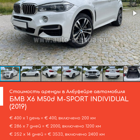
Стоимость аренды в Албуфейре автомобиля
БМВ
X6 M50d M-SPORT INDIVIDUAL
(2019)
€ 400 х 1 день = € 400, включено 200 км
€ 286 х 7 дней = € 2000, включено 1200 км
€ 252 х 14 дней = € 3533, включено 2400 км