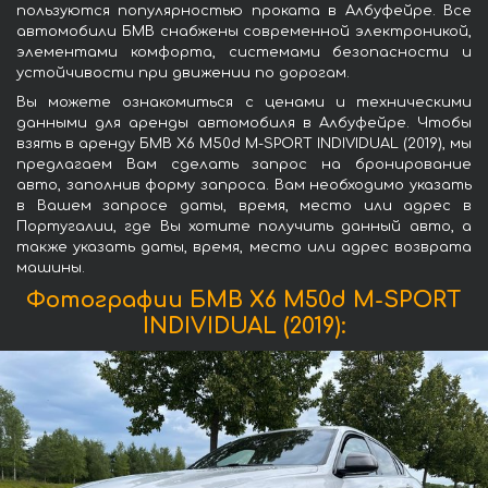
пользуются популярностью проката в Албуфейре. Все
автомобили БМВ снабжены современной электроникой,
элементами комфорта, системами безопасности и
устойчивости при движении по дорогам.
Вы можете ознакомиться с ценами и техническими
данными для аренды автомобиля в Албуфейре. Чтобы
взять в аренду БМВ X6 M50d M-SPORT INDIVIDUAL (2019), мы
предлагаем Вам сделать запрос на бронирование
авто, заполнив форму запроса. Вам необходимо указать
в Вашем запросе даты, время, место или адрес в
Португалии, где Вы хотите получить данный авто, а
также указать даты, время, место или адрес возврата
машины.
Фотографии БМВ X6 M50d M-SPORT
INDIVIDUAL (2019):