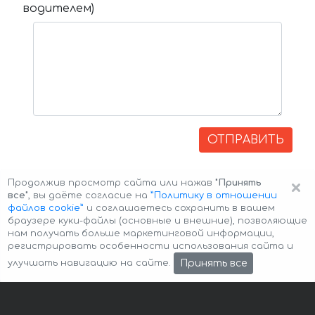
водителем)
ОТПРАВИТЬ
×
Продолжив просмотр сайта или нажав
"Принять
все"
, вы даёте согласие на
”Политику в отношении
файлов cookie”
и соглашаетесь сохранить в вашем
браузере куки-файлы (основные и внешние), позволяющие
нам получать больше маркетинговой информации,
регистрировать особенности использования сайта и
Авторские права © 2026 Авто-Аренда
Cookie Policy
Принять все
улучшать навигацию на сайте.
Политика конфиденциальности