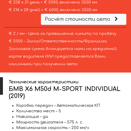
€ 238 х 21 день = € 5000, включено 3500 км
€ 214 х 28 дней = € 6000, включено 3500 км
Расчёт стоимости авто
€ 2 / км – Цена за превышение лимита по пробегу
€ 5000 – Залог/Ответственность/Франшиза.
Залоговая сумма блокируется нами на кредитной
карте водителя ИЛИ предоставляется Вами
наличными при получении авто.
Технические характеристики
БМВ X6 M50d M-SPORT INDIVIDUAL
(2019)
Коробка передач – Автоматическая КП
Количество мест – 5
Навигация – да
Мощность двигателя – 575 л. с.
Максимальная скорость – 250 км/ч