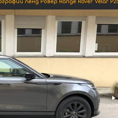
графии Ленд Ровер Range Rover Velar P25