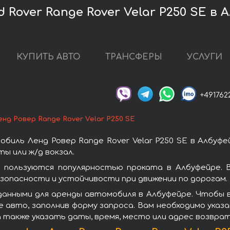
Rover Range Rover Velar P250 SE в 
КУПИТЬ АВТО
ТРАНСФЕРЫ
УСЛУГИ
+491762
енд Ровер Range Rover Velar P250 SE
биль Ленд Ровер Range Rover Velar P250 SE в Албуфе
ы или ж/д вокзал.
E пользуются популярностью проката в Албуфейре.
зопасности и устойчивости при движении по дорогам.
анными для аренды автомобиля в Албуфейре. Чтобы взя
 авто, заполнив форму запроса. Вам необходимо указа
а также указать даты, время, место или адрес возвра