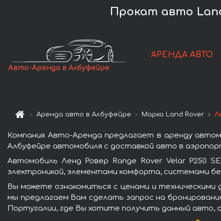
Прокат авто Land 
АРЕНДА АВТО
Авто-Аренда в Албуфейре
Аренда авто в Албуфейре
Марка Land Rover
Л
Компания Авто-Аренда предлагает в аренду автомо
Албуфейре автомобиля с доставкой авто в аэропорт
Автомобиль Ленд Ровер Range Rover Velar P250 S
электроникой, элементами комфорта, системами бе
Вы можете ознакомиться с ценами и техническими д
мы предлагаем Вам сделать запрос на бронирование
Португалии, где Вы хотите получить данный авто, 