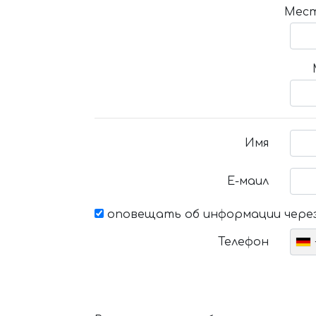
Мест
Имя
Е-маил
оповещать об информации через
Телефон