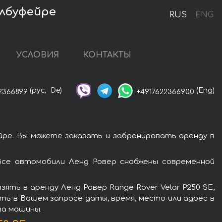
Албуфейре
RUS
ENG
УСЛОВИЯ
КОНТАКТЫ
(рус,
De)
(Eng)
2366899
+4917622366900
йре. Вы можете заказать и забронировать аренду в
 Все автомобили Ленд Ровер снабжены современной
ть в аренду Ленд Ровер Range Rover Velar P250 SE,
ть в Вашем запросе даты, время, место или адрес в
та машины.