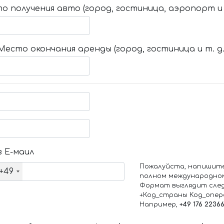
о получения авто (город, гостиница, аэропорт и т
Место окончания аренды (город, гостиница и т. д.
 Е-маил
Пожалуйста, напишит
+49
полном международно
Формат выглядит сле
+Код_страны Код_опе
Например,
+49 176 2236