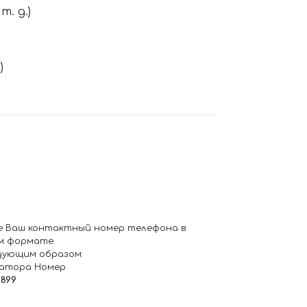
. д.)
)
е Ваш контактный номер телефона в
м формате.
дующим образом:
ратора Номер
6899