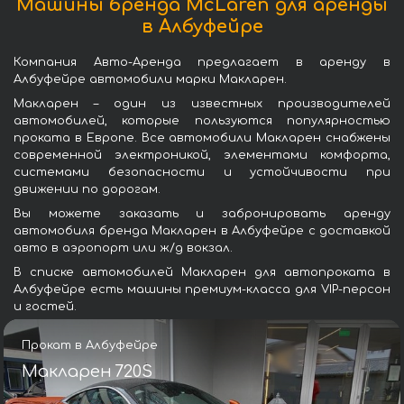
Машины бренда McLaren для аренды
в Албуфейре
Компания Авто-Аренда предлагает в аренду в
Албуфейре автомобили марки Макларен.
Макларен – один из известных производителей
автомобилей, которые пользуются популярностью
проката в Европе. Все автомобили Макларен снабжены
современной электроникой, элементами комфорта,
системами безопасности и устойчивости при
движении по дорогам.
Вы можете заказать и забронировать аренду
автомобиля бренда Макларен в Албуфейре с доставкой
авто в аэропорт или ж/д вокзал.
В списке автомобилей Макларен для автопроката в
Албуфейре есть машины премиум-класса для VIP-персон
и гостей.
Прокат в Албуфейре
Макларен 720S