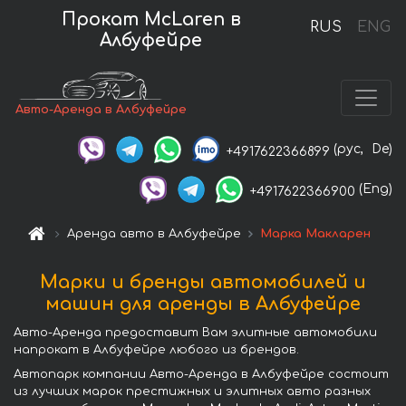
Прокат McLaren в
RUS
ENG
Албуфейре
Авто-Аренда в Албуфейре
(рус,
De)
+4917622366899
(Eng)
+4917622366900
Аренда авто в Албуфейре
Марка Макларен
Марки и бренды автомобилей и
машин для аренды в Албуфейре
Авто-Аренда предоставит Вам элитные автомобили
напрокат в Албуфейре любого из брендов.
Автопарк компании Авто-Аренда в Албуфейре состоит
из лучших марок престижных и элитных авто разных