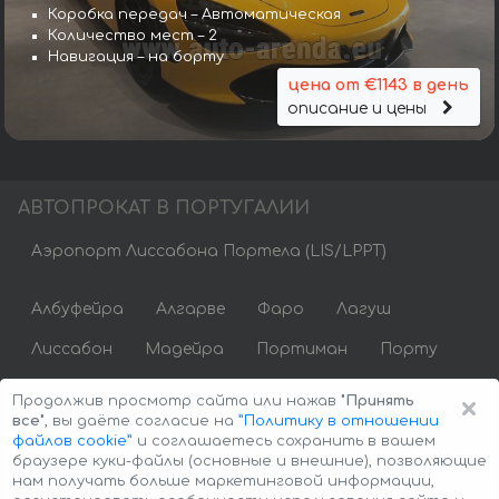
Коробка передач – Автоматическая
Количество мест – 2
Навигация – на борту
цена от €1143 в день
описание и цены
АВТОПРОКАТ В ПОРТУГАЛИИ
Аэропорт Лиссабона Портела (LIS/LPPT)
Албуфейра
Алгарве
Фаро
Лагуш
Лиссабон
Мадейра
Портиман
Порту
Виламоура
×
Продолжив просмотр сайта или нажав
"Принять
все"
, вы даёте согласие на
”Политику в отношении
файлов cookie”
и соглашаетесь сохранить в вашем
браузере куки-файлы (основные и внешние), позволяющие
нам получать больше маркетинговой информации,