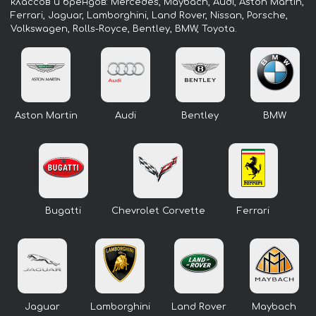
классов и брендов: Mercedes, Maybach, Audi, Aston Martin,
Ferrari, Jaguar, Lamborghini, Land Rover, Nissan, Porsche,
Volkswagen, Rolls-Royce, Bentley, BMW, Toyota.
Aston Martin
Audi
Bentley
BMW
Bugatti
Chevrolet Corvette
Ferrari
Jaguar
Lamborghini
Land Rover
Maybach