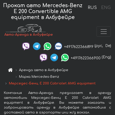
Прокат авто Mercedes-Benz
RUS
ENG
E 200 Convertible AMG
equipment в Албуфейре
Авто-Аренда в Албуфейре
(рус,
De)
+4917622366899
(Eng)
+4917622366900
Аренда авто в Албуфейре
Марка Mercedes-Benz
Мерседес-Бенц E 200 Cabriolet AMG equipment
Компания Авто-Аренда предлагает в аренду
автомобиль Мерседес-Бенц E 200 Cabriolet AMG
equipment в Албуфейре. Вы можете заказать и
забронировать аренду в Албуфейре автомобиля с
доставкой авто в аэропорты или ж/д вокзал.