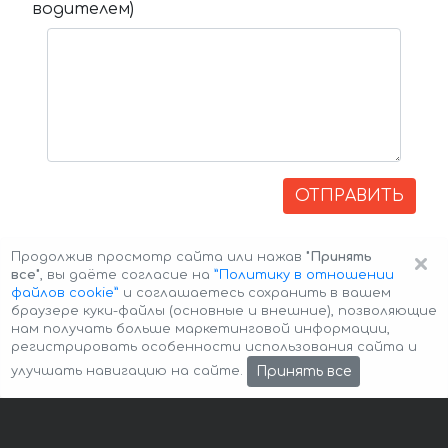
водителем)
ОТПРАВИТЬ
×
Продолжив просмотр сайта или нажав
"Принять
все"
, вы даёте согласие на
”Политику в отношении
файлов cookie”
и соглашаетесь сохранить в вашем
браузере куки-файлы (основные и внешние), позволяющие
нам получать больше маркетинговой информации,
регистрировать особенности использования сайта и
Авторские права © 2026 Авто-Аренда
Cookie Policy
Принять все
улучшать навигацию на сайте.
Политика конфиденциальности