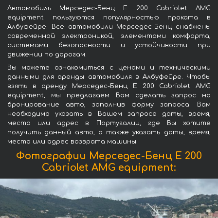
Автомобиль Мерседес-Бенц E 200 Cabriolet AMG
equipment пользуются популярностью проката в
Албуфейре. Все автомобили Мерседес-Бенц снабжены
современной электроникой, элементами комфорта,
системами безопасности и устойчивости при
движении по дорогам.
Вы можете ознакомиться с ценами и техническими
данными для аренды автомобиля в Албуфейре. Чтобы
взять в аренду Мерседес-Бенц E 200 Cabriolet AMG
equipment, мы предлагаем Вам сделать запрос на
бронирование авто, заполнив форму запроса. Вам
необходимо указать в Вашем запросе даты, время,
место или адрес в Португалии, где Вы хотите
получить данный авто, а также указать даты, время,
место или адрес возврата машины.
Фотографии Мерседес-Бенц E 200
Cabriolet AMG equipment: