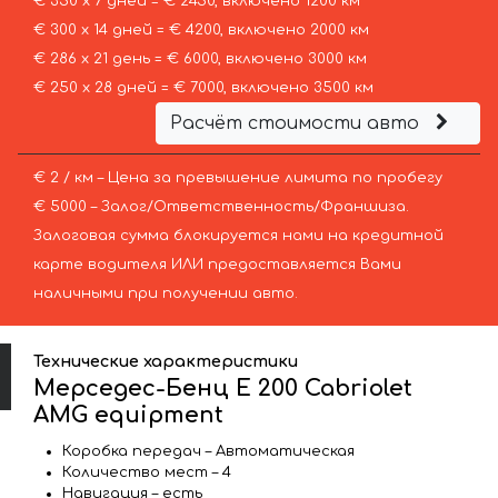
€ 350 х 7 дней = € 2450, включено 1200 км
€ 300 х 14 дней = € 4200, включено 2000 км
€ 286 х 21 день = € 6000, включено 3000 км
€ 250 х 28 дней = € 7000, включено 3500 км
Расчёт стоимости авто
€ 2 / км – Цена за превышение лимита по пробегу
€ 5000 – Залог/Ответственность/Франшиза.
Залоговая сумма блокируется нами на кредитной
карте водителя ИЛИ предоставляется Вами
наличными при получении авто.
Технические характеристики
Мерседес-Бенц E 200 Cabriolet
AMG equipment
Коробка передач – Автоматическая
Количество мест – 4
Навигация – есть