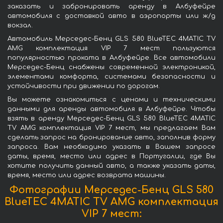
заказать и забронировать аренду в Албуфейре
автомобиля с доставкой авто в аэропорты или ж/д
вокзал.
Автомобиль Мерседес-Бенц GLS 580 BlueTEC 4MATIC TV
AMG комплектация VIP 7 мест пользуются
популярностью проката в Албуфейре. Все автомобили
Мерседес-Бенц снабжены современной электроникой,
элементами комфорта, системами безопасности и
устойчивости при движении по дорогам.
Вы можете ознакомиться с ценами и техническими
данными для аренды автомобиля в Албуфейре. Чтобы
взять в аренду Мерседес-Бенц GLS 580 BlueTEC 4MATIC
TV AMG комплектация VIP 7 мест, мы предлагаем Вам
сделать запрос на бронирование авто, заполнив форму
запроса. Вам необходимо указать в Вашем запросе
даты, время, место или адрес в Португалии, где Вы
хотите получить данный авто, а также указать даты,
время, место или адрес возврата машины.
Фотографии Мерседес-Бенц GLS 580
BlueTEC 4MATIC TV AMG комплектация
VIP 7 мест: