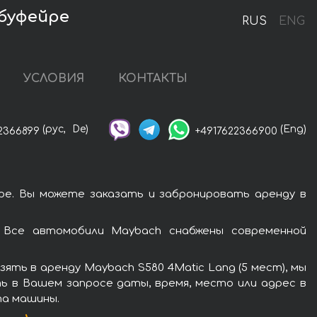
лбуфейре
RUS
ENG
УСЛОВИЯ
КОНТАКТЫ
(рус,
De)
(Eng)
2366899
+4917622366900
ре. Вы можете заказать и забронировать аренду в
. Все автомобили Maybach снабжены современной
ть в аренду Maybach S580 4Matic Lang (5 мест), мы
ь в Вашем запросе даты, время, место или адрес в
та машины.