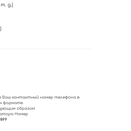
. д.)
)
е Ваш контактный номер телефона в
м формате.
дующим образом:
ратора Номер
6899