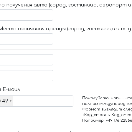
о получения авто (город, гостиница, аэропорт и т
Место окончания аренды (город, гостиница и т. д.
 Е-маил
Пожалуйста, напишит
+49
полном международно
Формат выглядит сле
+Код_страны Код_опе
Например,
+49 176 2236