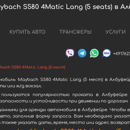
ach S580 4Matic Lang (5 seats) в А
КУПИТЬ АВТО
ТРАНСФЕРЫ
УСЛУГИ
+491762
bach S580 4Matic Lang (5 мест)
обиль Maybach S580 4Matic Lang (5 мест) в Албуфей
ы или ж/д вокзал.
 пользуются популярностью проката в Албуфейре
зопасности и устойчивости при движении по дорогам.
анными для аренды автомобиля в Албуфейре. Чтобы взя
вто, заполнив форму запроса. Вам необходимо указат
а также указать даты, время, место или адрес возвра