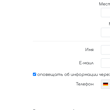
Мест
Имя
Е-маил
оповещать об информации через
Телефон