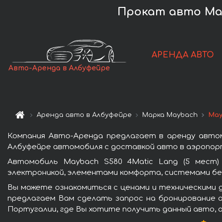
Прокат авто Mayb
АРЕНДА АВТО
Авто-Аренда в Албуфейре
Аренда авто в Албуфейре
Марка Maybach
May
Компания Авто-Аренда предлагает в аренду автом
Албуфейре автомобиля с доставкой авто в аэропорт
Автомобиль Maybach S580 4Matic Lang (5 мест)
электроникой, элементами комфорта, системами бе
Вы можете ознакомиться с ценами и техническими д
предлагаем Вам сделать запрос на бронирование а
Португалии, где Вы хотите получить данный авто, 