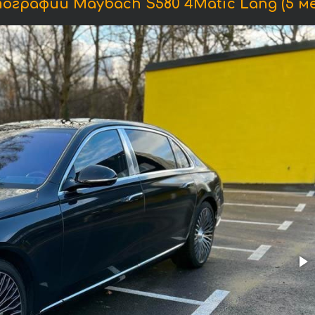
ографии Maybach S580 4Matic Lang (5 ме