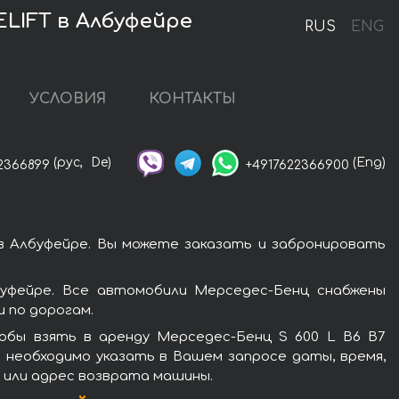
ELIFT в Албуфейре
RUS
ENG
УСЛОВИЯ
КОНТАКТЫ
(рус,
De)
(Eng)
2366899
+4917622366900
в Албуфейре. Вы можете заказать и забронировать
уфейре. Все автомобили Мерседес-Бенц снабжены
 по дорогам.
обы взять в аренду Мерседес-Бенц S 600 L B6 B7
 необходимо указать в Вашем запросе даты, время,
о или адрес возврата машины.