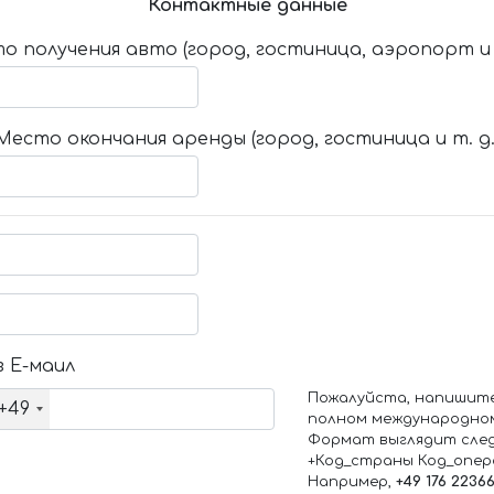
Контактные данные
о получения авто (город, гостиница, аэропорт и т
Место окончания аренды (город, гостиница и т. д.
 Е-маил
Пожалуйста, напишит
+49
полном международно
Формат выглядит сле
+Код_страны Код_опе
Например,
+49 176 2236