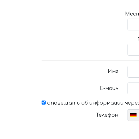
Мест
Имя
Е-маил
оповещать об информации через
Телефон