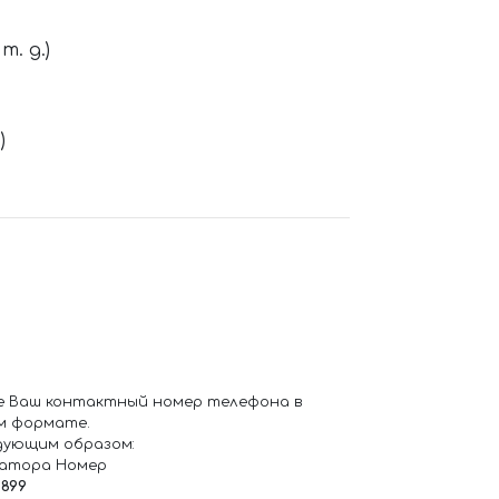
. д.)
)
е Ваш контактный номер телефона в
м формате.
дующим образом:
ратора Номер
6899