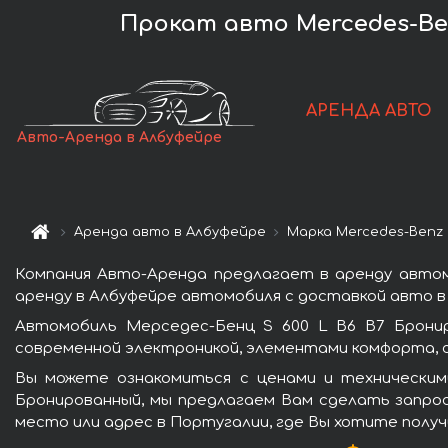
Прокат авто Mercedes-Ben
АРЕНДА АВТО
Авто-Аренда в Албуфейре
Аренда авто в Албуфейре
Марка Mercedes-Benz
Компания Авто-Аренда предлагает в аренду автом
аренду в Албуфейре автомобиля с доставкой авто в 
Автомобиль Мерседес-Бенц S 600 L B6 B7 Брони
современной электроникой, элементами комфорта, 
Вы можете ознакомиться с ценами и техническим
Бронированный, мы предлагаем Вам сделать запрос
место или адрес в Португалии, где Вы хотите получ