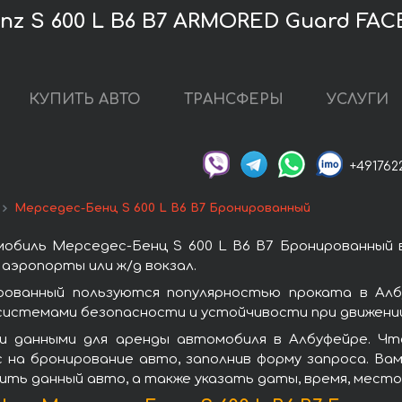
z S 600 L B6 B7 ARMORED Guard FAC
КУПИТЬ АВТО
ТРАНСФЕРЫ
УСЛУГИ
+491762
Мерседес-Бенц S 600 L B6 B7 Бронированный
обиль Мерседес-Бенц S 600 L B6 B7 Бронированный 
аэропорты или ж/д вокзал.
рованный пользуются популярностью проката в Алб
системами безопасности и устойчивости при движении
и данными для аренды автомобиля в Албуфейре. Чт
 на бронирование авто, заполнив форму запроса. Вам
ить данный авто, а также указать даты, время, мест