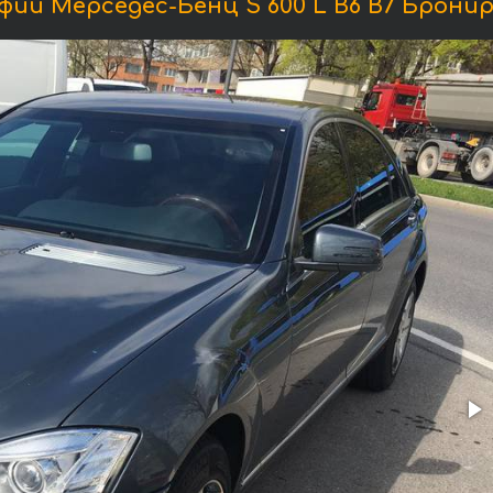
ии Мерседес-Бенц S 600 L B6 B7 Брони