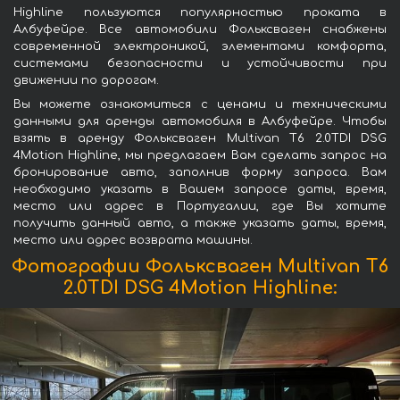
Highline пользуются популярностью проката в
Албуфейре. Все автомобили Фольксваген снабжены
современной электроникой, элементами комфорта,
системами безопасности и устойчивости при
движении по дорогам.
Вы можете ознакомиться с ценами и техническими
данными для аренды автомобиля в Албуфейре. Чтобы
взять в аренду Фольксваген Multivan T6 2.0TDI DSG
4Motion Highline, мы предлагаем Вам сделать запрос на
бронирование авто, заполнив форму запроса. Вам
необходимо указать в Вашем запросе даты, время,
место или адрес в Португалии, где Вы хотите
получить данный авто, а также указать даты, время,
место или адрес возврата машины.
Фотографии Фольксваген Multivan T6
2.0TDI DSG 4Motion Highline: