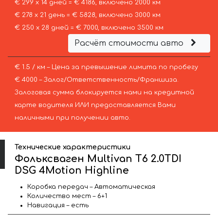
€ 299 х 14 дней = € 4186, включено 2000 км
€ 278 х 21 день = € 5828, включено 3000 км
€ 250 х 28 дней = € 7000, включено 3500 км
Расчёт стоимости авто
€ 1.5 / км – Цена за превышение лимита по пробегу
€ 4000 – Залог/Ответственность/Франшиза.
Залоговая сумма блокируется нами на кредитной
карте водителя ИЛИ предоставляется Вами
наличными при получении авто.
Технические характеристики
Фольксваген Multivan T6 2.0TDI
DSG 4Motion Highline
Коробка передач – Автоматическая
Количество мест – 6+1
Навигация – есть