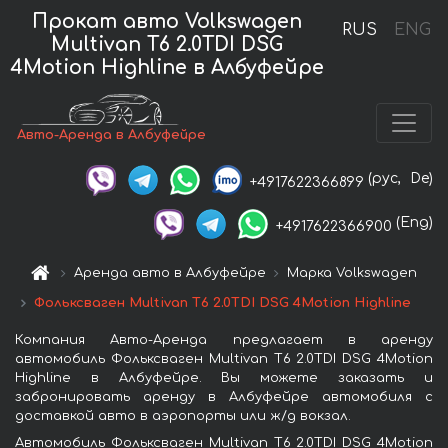
Прокат авто Volkswagen
RUS
ENG
Multivan T6 2.0TDI DSG
4Motion Highline в Албуфейре
Авто-Аренда в Албуфейре
(рус,
De)
+4917622366899
(Eng)
+4917622366900
Аренда авто в Албуфейре
Марка Volkswagen
Фольксваген Multivan T6 2.0TDI DSG 4Motion Highline
Компания Авто-Аренда предлагает в аренду
автомобиль Фольксваген Multivan T6 2.0TDI DSG 4Motion
Highline в Албуфейре. Вы можете заказать и
забронировать аренду в Албуфейре автомобиля с
доставкой авто в аэропорты или ж/д вокзал.
Автомобиль Фольксваген Multivan T6 2.0TDI DSG 4Motion