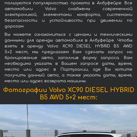
пользуются популярностью проката в Албуфейре. Все
автомобили Volvo снабжены современной
электроникой, элементами комфорта, системами
безопасности и устойчивости при движении по
дорогам.
Вы можете ознакомиться с ценами и техническими
данными для аренды автомобиля в Албуфейре. Чтобы
взять в аренду Volvo XC90 DIESEL HYBRID B5 AWD
5+2 мест, мы предлагаем Вам сделать запрос на
бронирование авто, заполнив форму запроса. Вам
необходимо указать в Вашем запросе даты, время,
место или адрес в Португалии, где Вы хотите
получить данный авто, а также указать даты, время,
место или адрес возврата машины.
Фотографии Volvo XC90 DIESEL HYBRID
B5 AWD 5+2 мест: