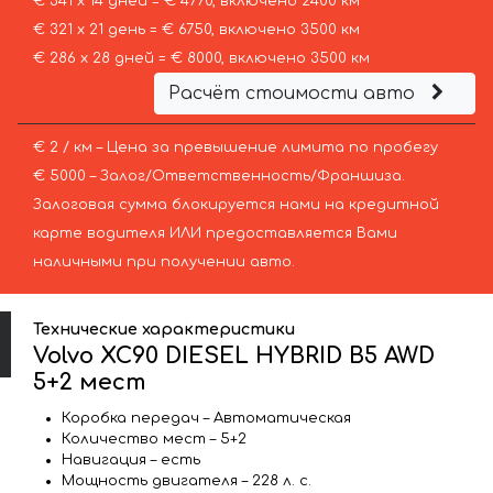
€ 341 х 14 дней = € 4770, включено 2400 км
€ 321 х 21 день = € 6750, включено 3500 км
€ 286 х 28 дней = € 8000, включено 3500 км
Расчёт стоимости авто
€ 2 / км – Цена за превышение лимита по пробегу
€ 5000 – Залог/Ответственность/Франшиза.
Залоговая сумма блокируется нами на кредитной
карте водителя ИЛИ предоставляется Вами
наличными при получении авто.
Технические характеристики
Volvo XC90 DIESEL HYBRID B5 AWD
5+2 мест
Коробка передач – Автоматическая
Количество мест – 5+2
Навигация – есть
Мощность двигателя – 228 л. с.