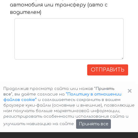
автомобиля или трансферу (авто с
водителем)
ОТПРАВИТЬ
×
Продолжив просмотр сайта или нажав
"Принять
все"
, вы даёте согласие на
”Политику в отношении
файлов cookie”
и соглашаетесь сохранить в вашем
браузере куки-файлы (основные и внешние), позволяющие
нам получать больше маркетинговой информации,
регистрировать особенности использования сайта и
Авторские права © 2026 Авто-Аренда
Cookie Policy
Принять все
улучшать навигацию на сайте.