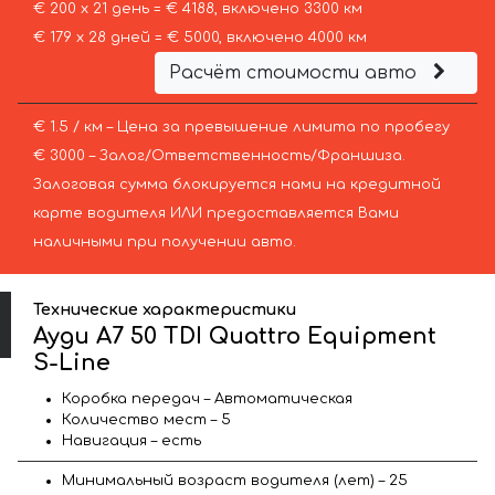
€ 200 х 21 день = € 4188, включено 3300 км
€ 179 х 28 дней = € 5000, включено 4000 км
Расчёт стоимости авто
€ 1.5 / км – Цена за превышение лимита по пробегу
€ 3000 – Залог/Ответственность/Франшиза.
Залоговая сумма блокируется нами на кредитной
карте водителя ИЛИ предоставляется Вами
наличными при получении авто.
Технические характеристики
Ауди A7 50 TDI Quattro Equipment
S-Line
Коробка передач – Автоматическая
Количество мест – 5
Навигация – есть
Минимальный возраст водителя (лет) – 25