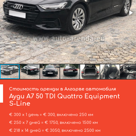
Стоимость аренды в Алгарве автомобиля
Ауди
A7 50 TDI Quattro Equipment
S-Line
€ 300 х 1 день = € 300, включено 250 км
€ 250 х 7 дней = € 1750, включено 1500 км
€ 218 х 14 дней = € 3050, включено 2500 км