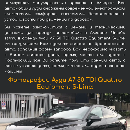
пользуются популярностью проката в Алгарве. Все
автомобили Ауди снабжены современной электроникой,
элементами комфорта, системами безопасности и
устойчивости при движении по дорогам.
Вы можете ознакомиться с ценами и техническими
данными для аренды автомобиля в Алгарве. Чтобы
взять в аренду Ауди A7 50 TDI Quattro Equipment S-Line,
мы предлагаем Вам сделать запрос на бронирование
авто, заполнив форму запроса. Вам необходимо указать
в Вашем запросе даты, время, место или адрес в
Португалии, где Вы хотите получить данный авто, а
также указать даты, время, место или адрес возврата
машины.
Фотографии Ауди A7 50 TDI Quattro
Equipment S-Line: