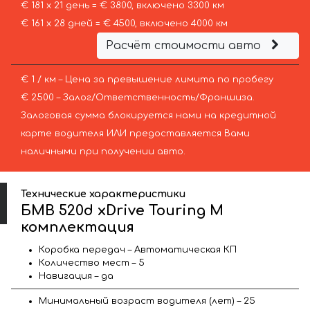
€ 181 х 21 день = € 3800, включено 3300 км
€ 161 х 28 дней = € 4500, включено 4000 км
Расчёт стоимости авто
€ 1 / км – Цена за превышение лимита по пробегу
€ 2500 – Залог/Ответственность/Франшиза.
Залоговая сумма блокируется нами на кредитной
карте водителя ИЛИ предоставляется Вами
наличными при получении авто.
Технические характеристики
БМВ 520d xDrive Touring M
комплектация
Коробка передач – Автоматическая КП
Количество мест – 5
Навигация – да
Минимальный возраст водителя (лет) – 25