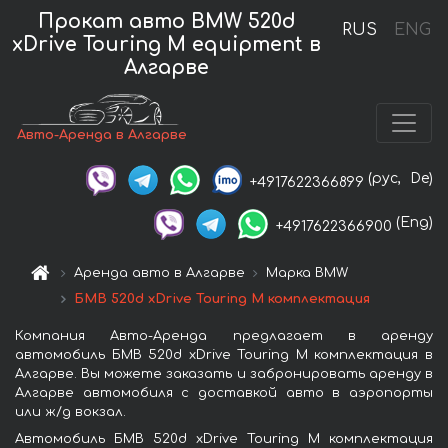
Прокат авто BMW 520d
RUS
ENG
xDrive Touring M equipment в
Алгарве
Авто-Аренда в Алгарве
(рус,
De)
+4917622366899
(Eng)
+4917622366900
Аренда авто в Алгарве
Марка BMW
БМВ 520d xDrive Touring M комплектация
Компания Авто-Аренда предлагает в аренду
автомобиль БМВ 520d xDrive Touring M комплектация в
Алгарве. Вы можете заказать и забронировать аренду в
Алгарве автомобиля с доставкой авто в аэропорты
или ж/д вокзал.
Автомобиль БМВ 520d xDrive Touring M комплектация