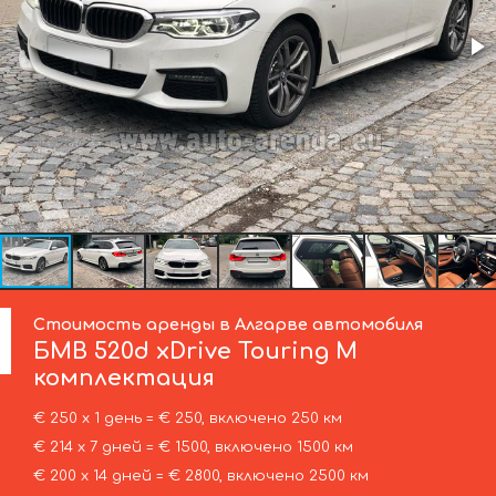
Стоимость аренды в Алгарве автомобиля
БМВ
520d xDrive Touring M
комплектация
€ 250 х 1 день = € 250, включено 250 км
€ 214 х 7 дней = € 1500, включено 1500 км
€ 200 х 14 дней = € 2800, включено 2500 км