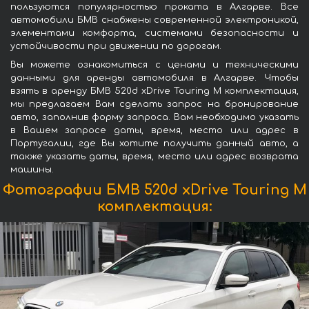
пользуются популярностью проката в Алгарве. Все
автомобили БМВ снабжены современной электроникой,
элементами комфорта, системами безопасности и
устойчивости при движении по дорогам.
Вы можете ознакомиться с ценами и техническими
данными для аренды автомобиля в Алгарве. Чтобы
взять в аренду БМВ 520d xDrive Touring M комплектация,
мы предлагаем Вам сделать запрос на бронирование
авто, заполнив форму запроса. Вам необходимо указать
в Вашем запросе даты, время, место или адрес в
Португалии, где Вы хотите получить данный авто, а
также указать даты, время, место или адрес возврата
машины.
Фотографии БМВ 520d xDrive Touring M
комплектация: