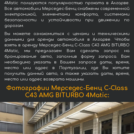
4Matic пользуются популярностью проката в Алгарве.
Все автомобили Мерседес-Бенц снабжены современной
электроникой, элементами комфорта, системами
безопасности и устойчивости при движении по
дорогам.
Вы можете ознакомиться с ценами и техническими
данными для аренды автомобиля в Алгарве. Чтобы
взять в аренду Мерседес-Бенц C-Class C43 AMG BITURBO
4Matic, мы предлагаем Вам сделать запрос на
бронирование авто, заполнив форму запроса. Вам
необходимо указать в Вашем запросе даты, время,
место или адрес в Португалии, где Вы хотите
получить данный авто, а также указать даты, время,
место или адрес возврата машины.
Фотографии Мерседес-Бенц C-Class
C43 AMG BITURBO 4Matic: