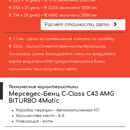
€ 265 х 14 дней = € 3710, включено 2000 км
€ 250 х 21 день = € 5250, включено 3000 км
€ 214 х 28 дней = € 6000, включено 3500 км
Расчёт стоимости авто
€ 1 / км – Цена за превышение лимита по пробегу
€ 5000 – Залог/Ответственность/Франшиза.
Залоговая сумма блокируется нами на кредитной
карте водителя ИЛИ предоставляется Вами
наличными при получении авто.
Технические характеристики
Мерседес-Бенц C-Class C43 AMG
BITURBO 4Matic
Коробка передач – Автоматическая КП
Количество мест – 4-5
Навигация – есть