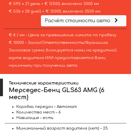
€ 595 х 21 день = € 12500, включено 3000 км
€ 536 х 28 дней = € 15000, включено 3500 км
Расчёт стоимости авто
€ 4 / км – Цена за превышение лимита по пробегу
€ 10000 – Залог/Ответственность/Франшиза.
Залоговая сумма блокируется нами на кредитной
карте водителя ИЛИ предоставляется Вами
наличными при получении авто.
Технические характеристики
Мерседес-Бенц GLS63 AMG (6
мест)
Коробка передач – Автомат
Количество мест – 6
Навигация – есть
Минимальный возраст водителя (лет) – 25