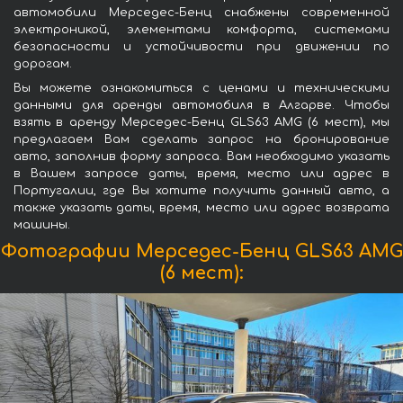
автомобили Мерседес-Бенц снабжены современной
электроникой, элементами комфорта, системами
безопасности и устойчивости при движении по
дорогам.
Вы можете ознакомиться с ценами и техническими
данными для аренды автомобиля в Алгарве. Чтобы
взять в аренду Мерседес-Бенц GLS63 AMG (6 мест), мы
предлагаем Вам сделать запрос на бронирование
авто, заполнив форму запроса. Вам необходимо указать
в Вашем запросе даты, время, место или адрес в
Португалии, где Вы хотите получить данный авто, а
также указать даты, время, место или адрес возврата
машины.
Фотографии Мерседес-Бенц GLS63 AMG
(6 мест):