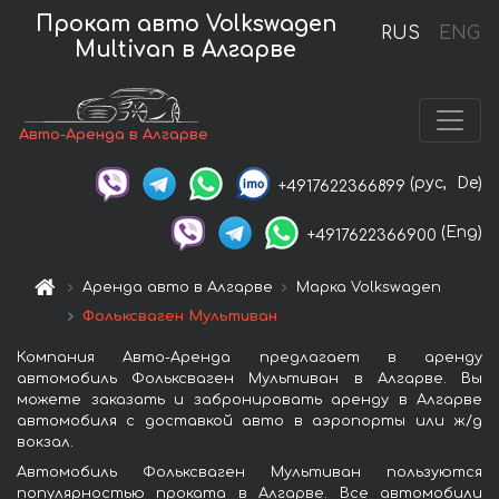
Прокат авто Volkswagen
RUS
ENG
Multivan в Алгарве
Авто-Аренда в Алгарве
(рус,
De)
+4917622366899
(Eng)
+4917622366900
Аренда авто в Алгарве
Марка Volkswagen
Фольксваген Мультиван
Компания Авто-Аренда предлагает в аренду
автомобиль Фольксваген Мультиван в Алгарве. Вы
можете заказать и забронировать аренду в Алгарве
автомобиля с доставкой авто в аэропорты или ж/д
вокзал.
Автомобиль Фольксваген Мультиван пользуются
популярностью проката в Алгарве. Все автомобили