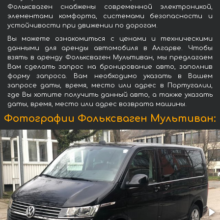
Фольксваген снабжены современной электроникой,
элементами комфорта, системами безопасности и
устойчивости при движении по дорогам.
Вы можете ознакомиться с ценами и техническими
данными для аренды автомобиля в Алгарве. Чтобы
взять в аренду Фольксваген Мультиван, мы предлагаем
Вам сделать запрос на бронирование авто, заполнив
форму запроса. Вам необходимо указать в Вашем
запросе даты, время, место или адрес в Португалии,
где Вы хотите получить данный авто, а также указать
даты, время, место или адрес возврата машины.
Фотографии Фольксваген Мультиван: