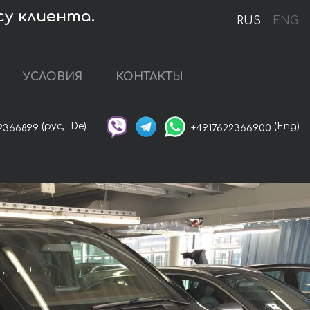
у клиента.
RUS
ENG
УСЛОВИЯ
КОНТАКТЫ
(рус,
De)
(Eng)
2366899
+4917622366900