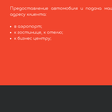
Предоставление автомобиля и подача ма
адресу клиента:
в аэропорт;
к гостинице, к отелю;
к бизнес центру;