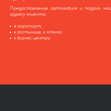
Предоставление автомобиля и подача ма
адресу клиента:
в аэропорт;
к гостинице, к отелю;
к бизнес центру;