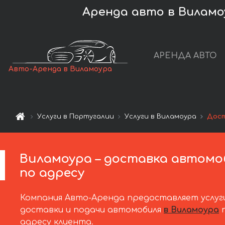
Аренда авто в Виламо
АРЕНДА АВТО
Авто-Аренда в Виламоура
Услуги в Португалии
Услуги в Виламоура
Дост
Виламоура – доставка автомо
по адресу
Компания Авто-Аренда предоставляет услуг
доставки и подачи автомобиля
в Виламоура
адресу клиента.