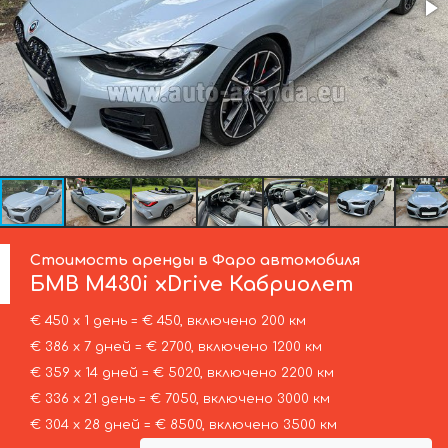
Стоимость аренды в Фаро автомобиля
БМВ
M430i xDrive Кабриолет
€ 450 х 1 день = € 450, включено 200 км
€ 386 х 7 дней = € 2700, включено 1200 км
€ 359 х 14 дней = € 5020, включено 2200 км
€ 336 х 21 день = € 7050, включено 3000 км
€ 304 х 28 дней = € 8500, включено 3500 км