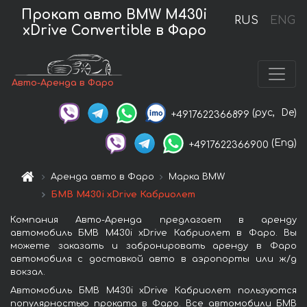
Прокат авто BMW M430i
RUS
ENG
xDrive Convertible в Фаро
Авто-Аренда в Фаро
(рус,
De)
+4917622366899
(Eng)
+4917622366900
Аренда авто в Фаро
Марка BMW
БМВ M430i xDrive Кабриолет
Компания Авто-Аренда предлагает в аренду
автомобиль БМВ M430i xDrive Кабриолет в Фаро. Вы
можете заказать и забронировать аренду в Фаро
автомобиля с доставкой авто в аэропорты или ж/д
вокзал.
Автомобиль БМВ M430i xDrive Кабриолет пользуются
популярностью проката в Фаро. Все автомобили БМВ