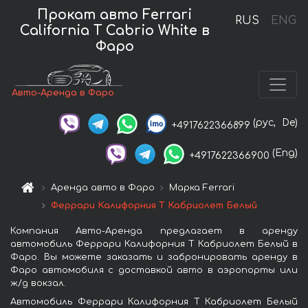
Прокат авто Ferrari
RUS
ENG
California T Cabrio White в
Фаро
Авто-Аренда в Фаро
(рус,
De)
+4917622366899
(Eng)
+4917622366900
Аренда авто в Фаро
Марка Ferrari
Феррари Калифорния Т Кабриолет Белый
Компания Авто-Аренда предлагает в аренду
автомобиль Феррари Калифорния Т Кабриолет Белый в
Фаро. Вы можете заказать и забронировать аренду в
Фаро автомобиля с доставкой авто в аэропорты или
ж/д вокзал.
Автомобиль Феррари Калифорния Т Кабриолет Белый