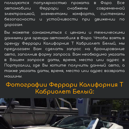
пользуются популярностью проката в Фаро. Все
автомобили Феррари снабжены современной
электроникой, элементами комфорта, системами
безопасности и устойчивости при движении по
дорогам.
Вы можете ознакомиться с ценами и техническими
данными для аренды автомобиля в Фаро. Чтобы взять в
аренду Феррари Калифорния Т Кабриолет Белый, мы
предлагаем Вам сделать запрос на бронирование
авто, заполнив форму запроса. Вам необходимо указать
в Вашем запросе даты, время, место или адрес в
Португалии, где Вы хотите получить данный авто, а
также указать даты, время, место или адрес возврата
машины.
Фотографии Феррари Калифорния Т
Кабриолет Белый: