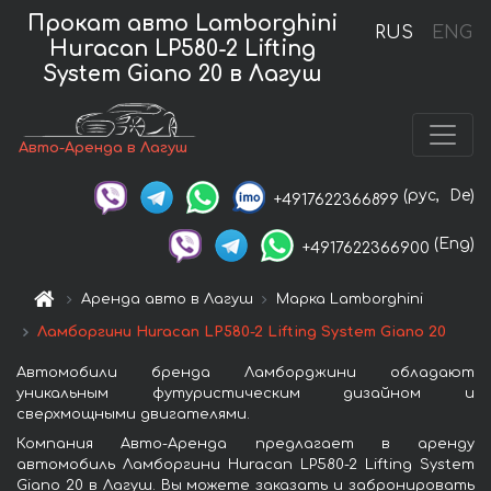
Прокат авто Lamborghini
RUS
ENG
Huracan LP580-2 Lifting
System Giano 20 в Лагуш
Авто-Аренда в Лагуш
(рус,
De)
+4917622366899
(Eng)
+4917622366900
Аренда авто в Лагуш
Марка Lamborghini
Ламборгини Huracan LP580-2 Lifting System Giano 20
Автомобили бренда Ламборджини обладают
уникальным футуристическим дизайном и
сверхмощными двигателями.
Компания Авто-Аренда предлагает в аренду
автомобиль Ламборгини Huracan LP580-2 Lifting System
Giano 20 в Лагуш. Вы можете заказать и забронировать