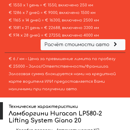
€ 1550 х 1 день = € 1550, включено 250 км
€ 1286 х 7 дней = € 9000, включено 1500 км
€ 1165 х 14 дней = € 16300, включено 2500 км
€ 1081 х 21 день = € 22688, включено 3300 км
€ 974 х 28 дней = € 27250, включено 4000 км
Расчёт стоимости авто
€ 6 / км – Цена за превышение лимита по пробегу
€ 25000 – Залог/Ответственность/Франшиза.
Залоговая сумма блокируется нами на кредитной
карте водителя ИЛИ предоставляется Вами
наличными при получении авто.
Технические характеристики
Ламборгини Huracan LP580-2
Lifting System Giano 20