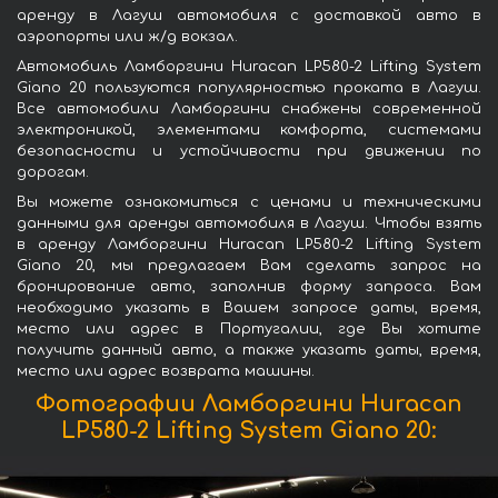
аренду в Лагуш автомобиля с доставкой авто в
аэропорты или ж/д вокзал.
Автомобиль Ламборгини Huracan LP580-2 Lifting System
Giano 20 пользуются популярностью проката в Лагуш.
Все автомобили Ламборгини снабжены современной
электроникой, элементами комфорта, системами
безопасности и устойчивости при движении по
дорогам.
Вы можете ознакомиться с ценами и техническими
данными для аренды автомобиля в Лагуш. Чтобы взять
в аренду Ламборгини Huracan LP580-2 Lifting System
Giano 20, мы предлагаем Вам сделать запрос на
бронирование авто, заполнив форму запроса. Вам
необходимо указать в Вашем запросе даты, время,
место или адрес в Португалии, где Вы хотите
получить данный авто, а также указать даты, время,
место или адрес возврата машины.
Фотографии Ламборгини Huracan
LP580-2 Lifting System Giano 20: