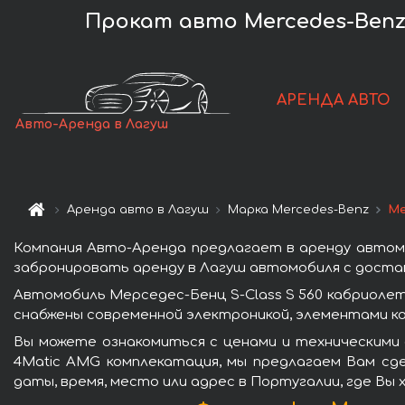
Прокат авто Mercedes-Benz S
АРЕНДА АВТО
Авто-Аренда в Лагуш
Аренда авто в Лагуш
Марка Mercedes-Benz
Ме
Компания Авто-Аренда предлагает в аренду автомо
забронировать аренду в Лагуш автомобиля с достав
Автомобиль Мерседес-Бенц S-Class S 560 кабриоле
снабжены современной электроникой, элементами к
Вы можете ознакомиться с ценами и техническими 
4Matic AMG комплекатация, мы предлагаем Вам сде
даты, время, место или адрес в Португалии, где Вы