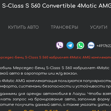
-Class S 560 Convertible 4Matic AM
КУПИТЬ АВТО
ТРАНСФЕРЫ
УСЛУГИ
+491762
рседес-Бенц S-Class S 560 кабриолет 4Matic AMG комплекат
биль Мерседес-Бенц S-Class S 560 кабриолет 4Matic
кой авто в аэропорты или ж/д вокзал.
т 4Matic AMG комплекатация пользуются популярност
омфорта, системами безопасности и устойчивости при
данными для аренды автомобиля в Лагуш. Чтобы взят
лать запрос на бронирование авто, заполнив форму
 хотите получить данный авто, а также указать даты,