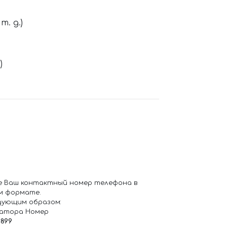
. д.)
)
е Ваш контактный номер телефона в
м формате.
дующим образом:
ратора Номер
6899