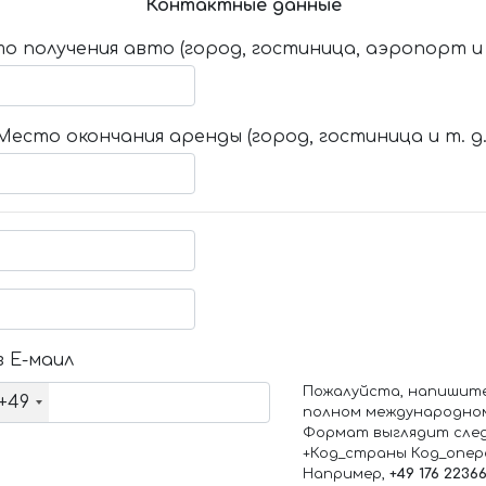
Контактные данные
о получения авто (город, гостиница, аэропорт и т
Место окончания аренды (город, гостиница и т. д.
 Е-маил
Пожалуйста, напишит
+49
полном международно
Формат выглядит сле
+Код_страны Код_опе
Например,
+49 176 2236