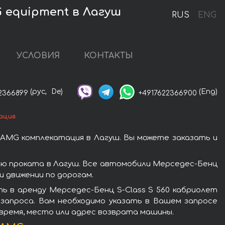
G equipment в Лагуш
RUS
ENG
УСЛОВИЯ
КОНТАКТЫ
(рус,
De)
(Eng)
2366899
+4917622366900
ация
 AMG комплекатация в Лагуш. Вы можете заказать и
ью проката в Лагуш. Все автомобили Мерседес-Бенц
 движении по дорогам.
ь в аренду Мерседес-Бенц S-Class S 560 кабриолет
 запроса. Вам необходимо указать в Вашем запросе
 время, место или адрес возврата машины.