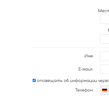
Мест
Имя
Е-маил
оповещать об информации через
Телефон