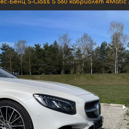
с-Бенц S-Class S 560 кабриолет 4Matic