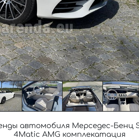
нды автомобиля Мерседес-Бенц S-
4Matic AMG комплекатация