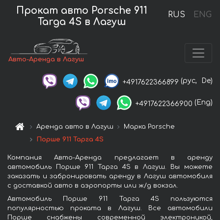
Прокат авто Porsche 911
RUS
ENG
Targa 4S в Лагуш
Авто-Аренда в Лагуш
(рус,
De)
+4917622366899
(Eng)
+4917622366900
Аренда авто в Лагуш
Марка Porsche
Порше 911 Тарга 4S
Компания Авто-Аренда предлагает в аренду
автомобиль Порше 911 Тарга 4S в Лагуш. Вы можете
заказать и забронировать аренду в Лагуш автомобиля
с доставкой авто в аэропорты или ж/д вокзал.
Автомобиль Порше 911 Тарга 4S пользуются
популярностью проката в Лагуш. Все автомобили
Порше снабжены современной электроникой,