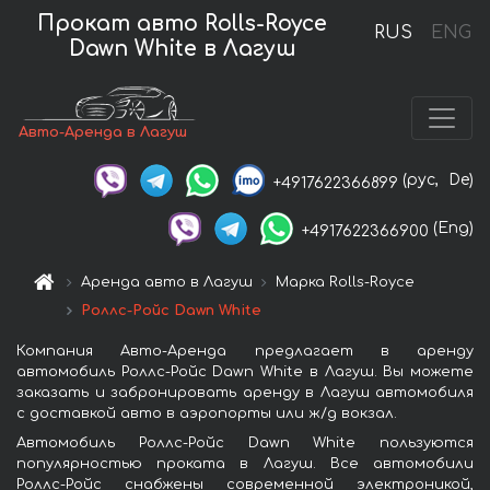
Прокат авто Rolls-Royce
RUS
ENG
Dawn White в Лагуш
Авто-Аренда в Лагуш
(рус,
De)
+4917622366899
(Eng)
+4917622366900
Аренда авто в Лагуш
Марка Rolls-Royce
Роллс-Ройс Dawn White
Компания Авто-Аренда предлагает в аренду
автомобиль Роллс-Ройс Dawn White в Лагуш. Вы можете
заказать и забронировать аренду в Лагуш автомобиля
с доставкой авто в аэропорты или ж/д вокзал.
Автомобиль Роллс-Ройс Dawn White пользуются
популярностью проката в Лагуш. Все автомобили
Роллс-Ройс снабжены современной электроникой,