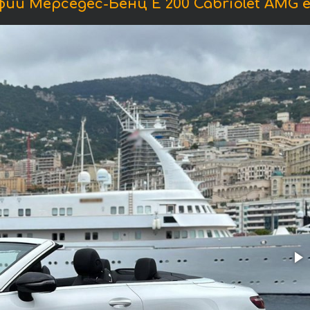
ии Мерседес-Бенц E 200 Cabriolet AMG e