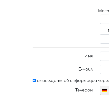
Мест
Имя
Е-маил
оповещать об информации через
Телефон