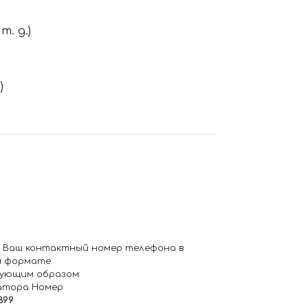
. д.)
)
 Ваш контактный номер телефона в
 формате.
ующим образом:
атора Номер
899