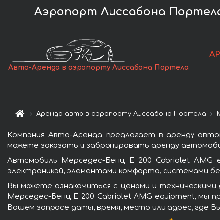
Аэропорт Лиссабона Портела (
А
Авто-Аренда в аэропорту Лиссабона Портела
Аренда авто в аэропорту Лиссабона Портела
Компания Авто-Аренда предлагает в аренду автом
можете заказать и забронировать аренду автомобил
Автомобиль Мерседес-Бенц E 200 Cabriolet AMG 
электроникой, элементами комфорта, системами бе
Вы можете ознакомиться с ценами и техническими 
Мерседес-Бенц E 200 Cabriolet AMG equipment, мы 
Вашем запросе даты, время, место или адрес, где В