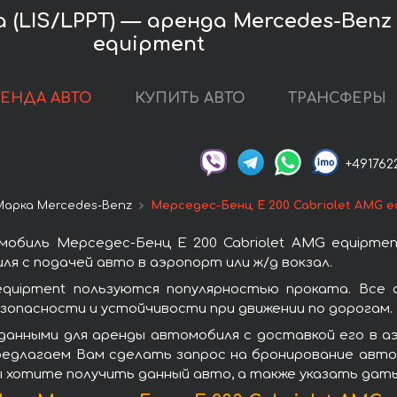
LIS/LPPT) — аренда Mercedes-Benz E
equipment
РЕНДА АВТО
КУПИТЬ АВТО
ТРАНСФЕРЫ
+491762
Марка Mercedes-Benz
Мерседес-Бенц E 200 Cabriolet AMG e
обиль Мерседес-Бенц E 200 Cabriolet AMG equipme
я с подачей авто в аэропорт или ж/д вокзал.
equipment пользуются популярностью проката. Все
зопасности и устойчивости при движении по дорогам.
данными для аренды автомобиля с доставкой его в 
предлагаем Вам сделать запрос на бронирование авто,
ы хотите получить данный авто, а также указать даты