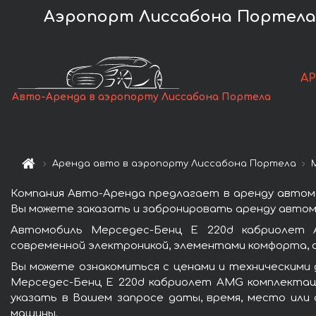
Аэропорт Лиссабона Портела (
А
Авто-Аренда в аэропорту Лиссабона Портела
Аренда авто в аэропорту Лиссабона Портела
Компания Авто-Аренда предлагает в аренду автом
Вы можете заказать и забронировать аренду автомо
Автомобиль Мерседес-Бенц E 220d кабриолет 
современной электроникой, элементами комфорта, 
Вы можете ознакомиться с ценами и техническими 
Мерседес-Бенц E 220d кабриолет AMG комплектаци
указать в Вашем запросе даты, время, место или 
машины.