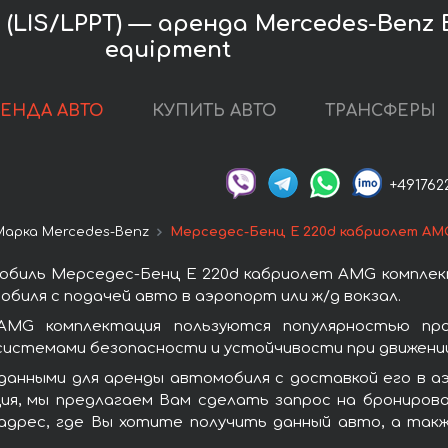
LIS/LPPT) — аренда Mercedes-Benz E
equipment
РЕНДА АВТО
КУПИТЬ АВТО
ТРАНСФЕРЫ
+491762
Марка Mercedes-Benz
Мерседес-Бенц E 220d кабриолет AM
обиль Мерседес-Бенц E 220d кабриолет AMG комплек
биля с подачей авто в аэропорт или ж/д вокзал.
AMG комплектация пользуются популярностью про
системами безопасности и устойчивости при движении
данными для аренды автомобиля с доставкой его в 
я, мы предлагаем Вам сделать запрос на бронирован
адрес, где Вы хотите получить данный авто, а так