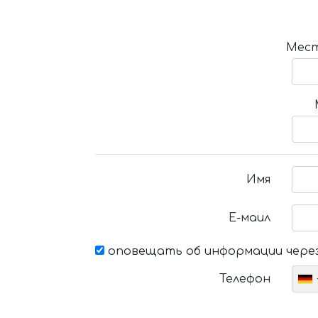
Мест
Имя
Е-маил
оповещать об информации через
Телефон