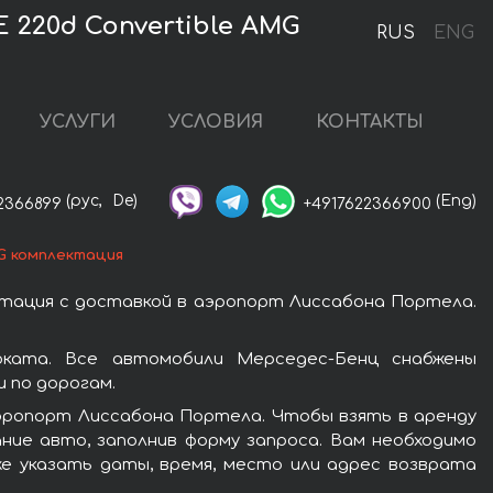
 220d Convertible AMG
RUS
ENG
УСЛУГИ
УСЛОВИЯ
КОНТАКТЫ
(рус,
De)
(Eng)
2366899
+4917622366900
G комплектация
тация с доставкой в аэропорт Лиссабона Портела.
ката. Все автомобили Мерседес-Бенц снабжены
 по дорогам.
аэропорт Лиссабона Портела. Чтобы взять в аренду
ие авто, заполнив форму запроса. Вам необходимо
же указать даты, время, место или адрес возврата