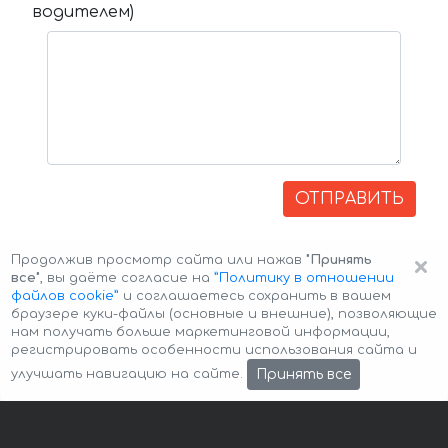
водителем)
ОТПРАВИТЬ
×
Продолжив просмотр сайта или нажав
"Принять
все"
, вы даёте согласие на
”Политику в отношении
файлов cookie”
и соглашаетесь сохранить в вашем
браузере куки-файлы (основные и внешние), позволяющие
нам получать больше маркетинговой информации,
регистрировать особенности использования сайта и
Авторские права © 2026 Авто-Аренда
Cookie Policy
Принять все
улучшать навигацию на сайте.
Политика конфиденциальности