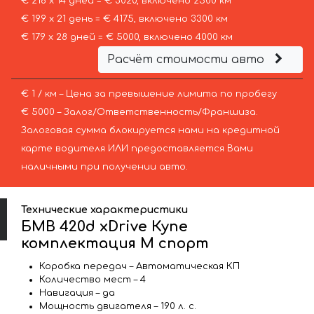
€ 216 х 14 дней = € 3020, включено 2500 км
€ 199 х 21 день = € 4175, включено 3300 км
€ 179 х 28 дней = € 5000, включено 4000 км
Расчёт стоимости авто
€ 1 / км – Цена за превышение лимита по пробегу
€ 5000 – Залог/Ответственность/Франшиза.
Залоговая сумма блокируется нами на кредитной
карте водителя ИЛИ предоставляется Вами
наличными при получении авто.
Технические характеристики
БМВ 420d xDrive Купе
комплектация М спорт
Коробка передач – Автоматическая КП
Количество мест – 4
Навигация – да
Мощность двигателя – 190 л. с.