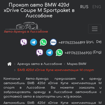
Прокат авто BMW 420d
RUS
ENG
xDrive Coupe M Sportpaket в
Лиссабоне
Авто-Аренда в Лиссабоне
(рус,
De)
+4917622366899
(Eng)
+4917622366900
Аренда авто в Лиссабоне
Марка BMW
БМВ 420d xDrive Купе комплектация М спорт
Компания Авто-Аренда предлагает в аренду
автомобиль БМВ 420d xDrive Купе комплектация М
спорт в Лиссабоне. Вы можете заказать и
забронировать аренду в Лиссабоне автомобиля с
доставкой авто в аэропорты или ж/д вокзал.
Автомобиль БМВ 420d xDrive Купе комплектация М