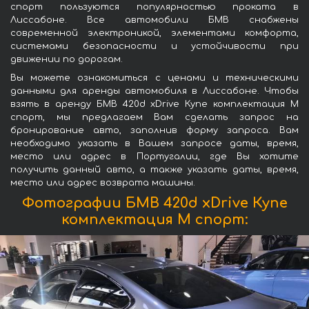
спорт пользуются популярностью проката в
Лиссабоне. Все автомобили БМВ снабжены
современной электроникой, элементами комфорта,
системами безопасности и устойчивости при
движении по дорогам.
Вы можете ознакомиться с ценами и техническими
данными для аренды автомобиля в Лиссабоне. Чтобы
взять в аренду БМВ 420d xDrive Купе комплектация М
спорт, мы предлагаем Вам сделать запрос на
бронирование авто, заполнив форму запроса. Вам
необходимо указать в Вашем запросе даты, время,
место или адрес в Португалии, где Вы хотите
получить данный авто, а также указать даты, время,
место или адрес возврата машины.
Фотографии БМВ 420d xDrive Купе
комплектация М спорт: