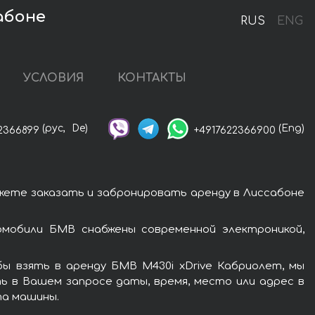
абоне
RUS
ENG
УСЛОВИЯ
КОНТАКТЫ
(рус,
De)
(Eng)
2366899
+4917622366900
жете заказать и забронировать аренду в Лиссабоне
омобили БМВ снабжены современной электроникой,
ы взять в аренду БМВ M430i xDrive Кабриолет, мы
ь в Вашем запросе даты, время, место или адрес в
та машины.