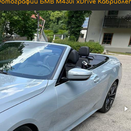
отографии БМВ M430i xDrive Кабриоле