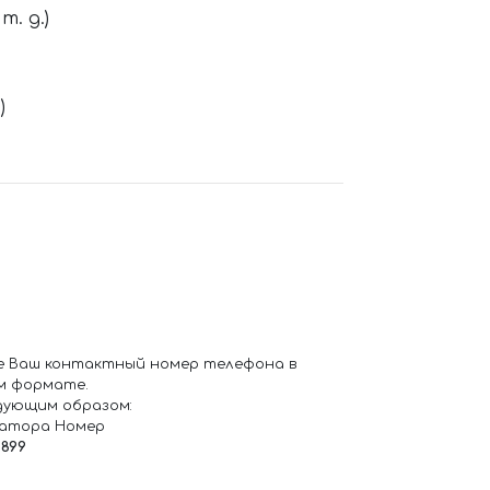
. д.)
)
е Ваш контактный номер телефона в
м формате.
дующим образом:
ратора Номер
6899