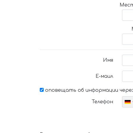
Мест
Имя
Е-маил
оповещать об информации через
Телефон