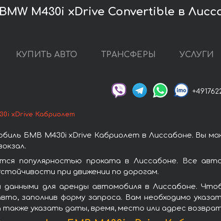
MW M430i xDrive Convertible в Лисс
КУПИТЬ АВТО
ТРАНСФЕРЫ
УСЛУГИ
+491762
0i xDrive Кабриолет
биль БМВ M430i xDrive Кабриолет в Лиссабоне. Вы мо
окзал.
тся популярностью проката в Лиссабоне. Все авт
стойчивости при движении по дорогам.
 данными для аренды автомобиля в Лиссабоне. Чтоб
вто, заполнив форму запроса. Вам необходимо указат
а также указать даты, время, место или адрес возвра