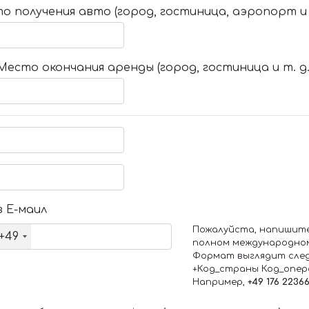
о получения авто (город, гостиница, аэропорт и т
Место окончания аренды (город, гостиница и т. д.
 Е-маил
Пожалуйста, напишит
+49
полном международно
Формат выглядит сле
+Код_страны Код_опе
Например,
+49 176 2236