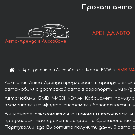
Прокат авто B
АРЕНДА АВТО
Авто-Аренда в Лиссабоне
Аренда авто в Лиссабоне
Марка BMW
БМВ M43
Компания Авто-Аренда предлагает в аренду автомо
автомобиля с доставкой авто в аэропорты или ж/д в
Автомобиль БМВ M430i xDrive Кабриолет пользую
элементами комфорта, системами безопасности и у
Вы можете ознакомиться с ценами и техническими
предлагаем Вам сделать запрос на бронирование а
Португалии, где Вы хотите получить данный авто, 