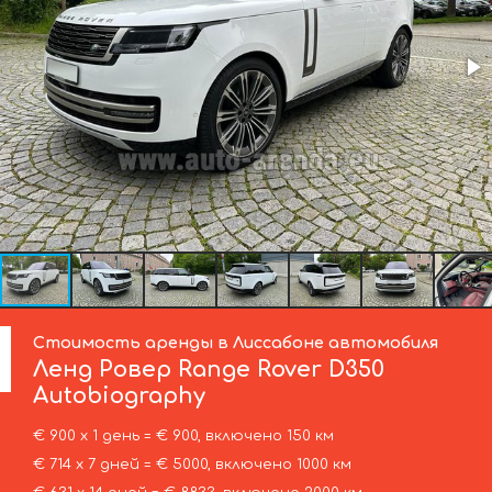
Стоимость аренды в Лиссабоне автомобиля
Ленд Ровер
Range Rover D350
Autobiography
€ 900 х 1 день = € 900, включено 150 км
€ 714 х 7 дней = € 5000, включено 1000 км