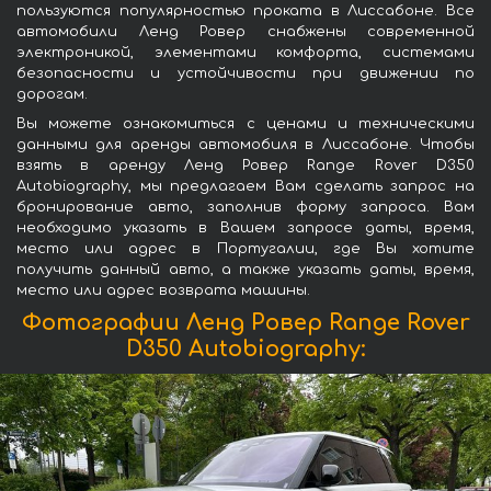
пользуются популярностью проката в Лиссабоне. Все
автомобили Ленд Ровер снабжены современной
электроникой, элементами комфорта, системами
безопасности и устойчивости при движении по
дорогам.
Вы можете ознакомиться с ценами и техническими
данными для аренды автомобиля в Лиссабоне. Чтобы
взять в аренду Ленд Ровер Range Rover D350
Autobiography, мы предлагаем Вам сделать запрос на
бронирование авто, заполнив форму запроса. Вам
необходимо указать в Вашем запросе даты, время,
место или адрес в Португалии, где Вы хотите
получить данный авто, а также указать даты, время,
место или адрес возврата машины.
Фотографии Ленд Ровер Range Rover
D350 Autobiography: