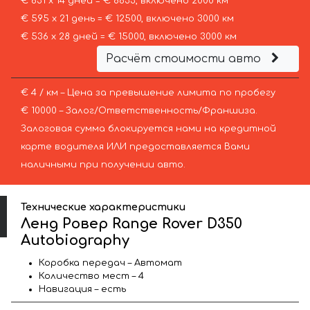
€ 631 х 14 дней = € 8833, включено 2000 км
€ 595 х 21 день = € 12500, включено 3000 км
€ 536 х 28 дней = € 15000, включено 3000 км
Расчёт стоимости авто
€ 4 / км – Цена за превышение лимита по пробегу
€ 10000 – Залог/Ответственность/Франшиза.
Залоговая сумма блокируется нами на кредитной
карте водителя ИЛИ предоставляется Вами
наличными при получении авто.
Технические характеристики
Ленд Ровер Range Rover D350
Autobiography
Коробка передач – Автомат
Количество мест – 4
Навигация – есть