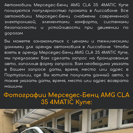
Автомобиль Мерседес-Бенц AMG CLA 35 4MATIC Купе
пользуются популярностью проката в Лиссабоне. Все
автомобили Мерседес-Бенц снабжены современной
электроникой, элементами комфорта, системами
безопасности и устойчивости при движении по
дорогам.
Вы можете ознакомиться с ценами и техническими
данными для аренды автомобиля в Лиссабоне. Чтобы
взять в аренду Мерседес-Бенц AMG CLA 35 4MATIC Купе,
мы предлагаем Вам сделать запрос на бронирование
авто, заполнив форму запроса. Вам необходимо указать
в Вашем запросе даты, время, место или адрес в
Португалии, где Вы хотите получить данный авто, а
также указать даты, время, место или адрес возврата
машины.
Фотографии Мерседес-Бенц AMG CLA
35 4MATIC Купе: