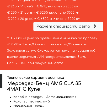
€ 300 х 7 дней = € 2100, включено 1000 км
€ 265 х 14 дней = € 3710, включено 2000 км
€ 250 х 21 день = € 5250, включено 3000 км
€ 232 х 28 дней = € 6500, включено 3000 км
Расчёт стоимости авто
€ 1.5 / км – Цена за превышение лимита по пробегу
€ 2500 – Залог/Ответственность/Франшиза.
Залоговая сумма блокируется нами на кредитной
карте водителя ИЛИ предоставляется Вами
наличными при получении авто.
Технические характеристики
Мерседес-Бенц AMG CLA 35
4MATIC Купе
Коробка передач – Автоматическая
Количество мест – 5
Навигация – есть