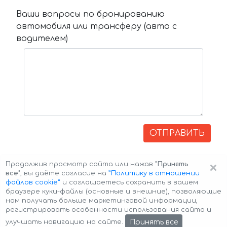
Ваши вопросы по бронированию
автомобиля или трансферу (авто с
водителем)
ОТПРАВИТЬ
×
Продолжив просмотр сайта или нажав
"Принять
все"
, вы даёте согласие на
”Политику в отношении
файлов cookie”
и соглашаетесь сохранить в вашем
браузере куки-файлы (основные и внешние), позволяющие
нам получать больше маркетинговой информации,
регистрировать особенности использования сайта и
Авторские права © 2026 Авто-Аренда
Cookie Policy
Принять все
улучшать навигацию на сайте.