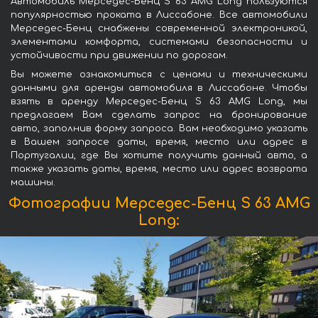
Автомобиль Мерседес-Бенц S 63 AMG Long пользуются
популярностью проката в Лиссабоне. Все автомобили
Мерседес-Бенц снабжены современной электроникой,
элементами комфорта, системами безопасности и
устойчивости при движении по дорогам.
Вы можете ознакомиться с ценами и техническими
данными для аренды автомобиля в Лиссабоне. Чтобы
взять в аренду Мерседес-Бенц S 63 AMG Long, мы
предлагаем Вам сделать запрос на бронирование
авто, заполнив форму запроса. Вам необходимо указать
в Вашем запросе даты, время, место или адрес в
Португалии, где Вы хотите получить данный авто, а
также указать даты, время, место или адрес возврата
машины.
Фотографии Мерседес-Бенц S 63 AMG
Long: