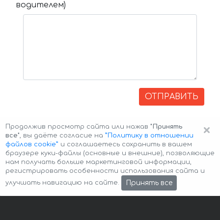
водителем)
ОТПРАВИТЬ
×
Продолжив просмотр сайта или нажав
"Принять
все"
, вы даёте согласие на
”Политику в отношении
файлов cookie”
и соглашаетесь сохранить в вашем
браузере куки-файлы (основные и внешние), позволяющие
нам получать больше маркетинговой информации,
регистрировать особенности использования сайта и
Авторские права © 2026 Авто-Аренда
Cookie Policy
Принять все
улучшать навигацию на сайте.
Политика конфиденциальности