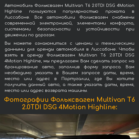
Автомобиль Фольксваген Multivan T6 2.0TDI DSG 4Motion
Highline пользуются популярностью проката в
Лиссабоне. Все автомобили Фольксваген снабжены
современной электроникой, элементами комфорта,
системами безопасности и устойчивости при
движении по дорогам.
Вы можете ознакомиться с ценами и техническими
данными для аренды автомобиля в Лиссабоне. Чтобы
взять в аренду Фольксваген Multivan T6 2.0TDI DSG
4Motion Highline, мы предлагаем Вам сделать запрос на
бронирование авто, заполнив форму запроса. Вам
необходимо указать в Вашем запросе даты, время,
место или адрес в Португалии, где Вы хотите
получить данный авто, а также указать даты, время,
место или адрес возврата машины.
Фотографии Фольксваген Multivan T6
2.0TDI DSG 4Motion Highline: