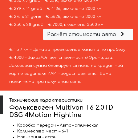
€ 330 х 7 дней = € 2310, включено 1200 км
€ 299 х 14 дней = € 4186, включено 2000 км
€ 278 х 21 день = € 5828, включено 3000 км
€ 250 х 28 дней = € 7000, включено 3500 км
Расчёт стоимости авто
€ 1.5 / км – Цена за превышение лимита по пробегу
€ 4000 – Залог/Ответственность/Франшиза.
Залоговая сумма блокируется нами на кредитной
карте водителя ИЛИ предоставляется Вами
наличными при получении авто.
Технические характеристики
Фольксваген Multivan T6 2.0TDI
DSG 4Motion Highline
Коробка передач – Автоматическая
Количество мест – 6+1
Навигация – есть