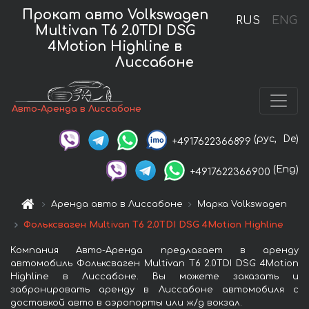
Прокат авто Volkswagen
RUS
ENG
Multivan T6 2.0TDI DSG
4Motion Highline в
Лиссабоне
Авто-Аренда в Лиссабоне
(рус,
De)
+4917622366899
(Eng)
+4917622366900
Аренда авто в Лиссабоне
Марка Volkswagen
Фольксваген Multivan T6 2.0TDI DSG 4Motion Highline
Компания Авто-Аренда предлагает в аренду
автомобиль Фольксваген Multivan T6 2.0TDI DSG 4Motion
Highline в Лиссабоне. Вы можете заказать и
забронировать аренду в Лиссабоне автомобиля с
доставкой авто в аэропорты или ж/д вокзал.