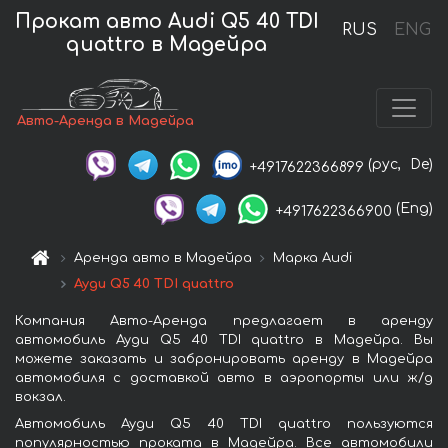
Прокат авто Audi Q5 40 TDI
RUS
ENG
quattro в Мадейра
Авто-Аренда в Мадейра
(рус,
De)
+4917622366899
(Eng)
+4917622366900
Аренда авто в Мадейра
Марка Audi
Ауди Q5 40 TDI quattro
Компания Авто-Аренда предлагает в аренду
автомобиль Ауди Q5 40 TDI quattro в Мадейра. Вы
можете заказать и забронировать аренду в Мадейра
автомобиля с доставкой авто в аэропорты или ж/д
вокзал.
Автомобиль Ауди Q5 40 TDI quattro пользуются
популярностью проката в Мадейра. Все автомобили