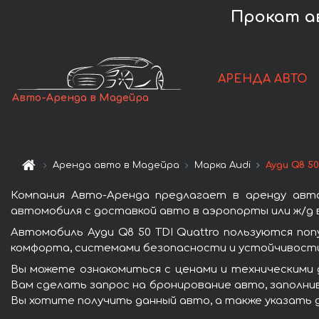
Прокат ав
АРЕНДА АВТО
Авто-Аренда в Мадейра
Аренда авто в Мадейра
Марка Audi
Ауди Q8 50
Компания Авто-Аренда предлагает в аренду авто
автомобиля с доставкой авто в аэропорты или ж/д в
Автомобиль Ауди Q8 50 TDI Quattro пользуются по
комфорта, системами безопасности и устойчивости 
Вы можете ознакомиться с ценами и техническими д
Вам сделать запрос на бронирование авто, заполнив
Вы хотите получить данный авто, а также указать 