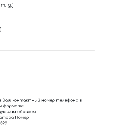
. д.)
)
е Ваш контактный номер телефона в
м формате.
дующим образом:
ратора Номер
6899