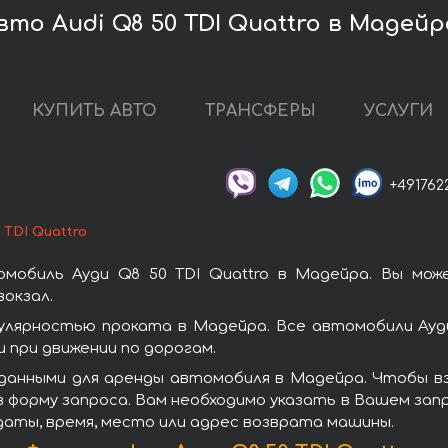
то Audi Q8 50 TDI Quattro в Мадейр
КУПИТЬ АВТО
ТРАНСФЕРЫ
УСЛУГИ
+491762
 TDI Quattro
мобиль Ауди Q8 50 TDI Quattro в Мадейра. Вы мо
окзал.
пулярностью проката в Мадейра. Все автомобили Ау
при движении по дорогам.
анными для аренды автомобиля в Мадейра. Чтобы взя
 форму запроса. Вам необходимо указать в Вашем запр
даты, время, место или адрес возврата машины.