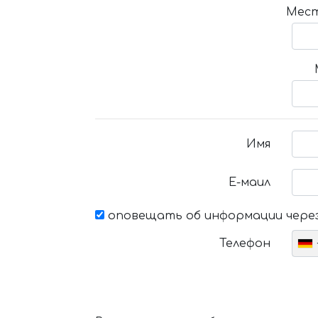
Мест
Имя
Е-маил
оповещать об информации через
Телефон