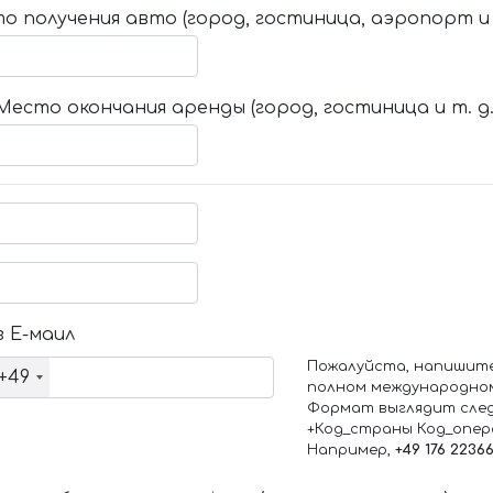
о получения авто (город, гостиница, аэропорт и т
Место окончания аренды (город, гостиница и т. д.
 Е-маил
Пожалуйста, напишит
+49
полном международно
Формат выглядит сле
+Код_страны Код_опе
Например,
+49 176 2236