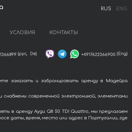
а
RUS
ENG
УСЛОВИЯ
КОНТАКТЫ
(рус,
De)
(Eng)
2366899
+4917622366900
жете заказать и забронировать аренду в Мадейра
ди снабжены современной электроникой, элементами
ть в аренду Ауди Q8 50 TDI Quattro, мы предлагаем
осе даты, время, место или адрес в Португалии, где