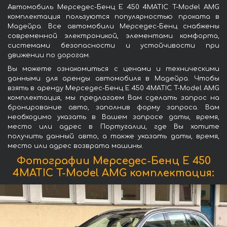
Автомобиль Мерседес-Бенц E 450 4MATIC T-Model AMG
комплектация пользуются популярностью проката в
Мадейра. Все автомобили Мерседес-Бенц снабжены
современной электроникой, элементами комфорта,
системами безопасности и устойчивости при
движении по дорогам.
Вы можете ознакомиться с ценами и техническими
данными для аренды автомобиля в Мадейра. Чтобы
взять в аренду Мерседес-Бенц E 450 4MATIC T-Model AMG
комплектация, мы предлагаем Вам сделать запрос на
бронирование авто, заполнив форму запроса. Вам
необходимо указать в Вашем запросе даты, время,
место или адрес в Португалии, где Вы хотите
получить данный авто, а также указать даты, время,
место или адрес возврата машины.
Фотографии Мерседес-Бенц E 450
4MATIC T-Model AMG комплектация: