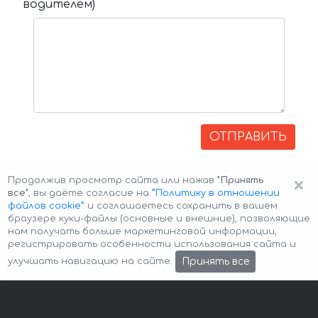
водителем)
ОТПРАВИТЬ
×
Продолжив просмотр сайта или нажав
"Принять
все"
, вы даёте согласие на
”Политику в отношении
файлов cookie”
и соглашаетесь сохранить в вашем
браузере куки-файлы (основные и внешние), позволяющие
нам получать больше маркетинговой информации,
регистрировать особенности использования сайта и
Авторские права © 2026 Авто-Аренда
Cookie Policy
Принять все
улучшать навигацию на сайте.
Политика конфиденциальности