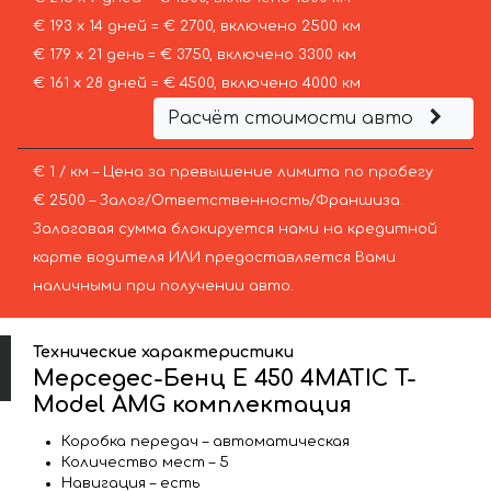
€ 193 х 14 дней = € 2700, включено 2500 км
€ 179 х 21 день = € 3750, включено 3300 км
€ 161 х 28 дней = € 4500, включено 4000 км
Расчёт стоимости авто
€ 1 / км – Цена за превышение лимита по пробегу
€ 2500 – Залог/Ответственность/Франшиза.
Залоговая сумма блокируется нами на кредитной
карте водителя ИЛИ предоставляется Вами
наличными при получении авто.
Технические характеристики
Мерседес-Бенц E 450 4MATIC T-
Model AMG комплектация
Коробка передач – автоматическая
Количество мест – 5
Навигация – есть