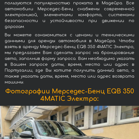
пользуются популярностью проката в Мадейра. Все
автомобили Мерседес-Бенц снабжены современной
электроникой, элементами комфорта, системами
безопасности и устойчивости при движении по
дорогам.
Вы можете ознакомиться с ценами и техническими
данными для аренды автомобиля в Мадейра. Чтобы
взять в аренду Мерседес-Бенц EQB 350 4MATIC Электро,
мы предлагаем Вам сделать запрос на бронирование
авто, заполнив форму запроса. Вам необходимо указать
в Вашем запросе даты, время, место или адрес в
Португалии, где Вы хотите получить данный авто, а
также указать даты, время, место или адрес возврата
машины.
Фотографии Мерседес-Бенц EQB 350
4MATIC Электро: