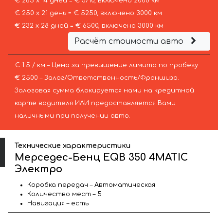
€ 265 х 14 дней = € 3710, включено 2000 км
€ 250 х 21 день = € 5250, включено 3000 км
€ 232 х 28 дней = € 6500, включено 3000 км
Расчёт стоимости авто
€ 1.5 / км – Цена за превышение лимита по пробегу
€ 2500 – Залог/Ответственность/Франшиза.
Залоговая сумма блокируется нами на кредитной
карте водителя ИЛИ предоставляется Вами
наличными при получении авто.
Технические характеристики
Мерседес-Бенц EQB 350 4MATIC
Электро
Коробка передач – Автоматическая
Количество мест – 5
Навигация – есть