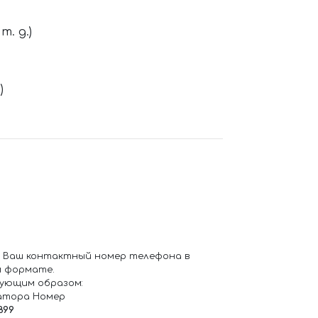
. д.)
)
 Ваш контактный номер телефона в
 формате.
ующим образом:
атора Номер
899