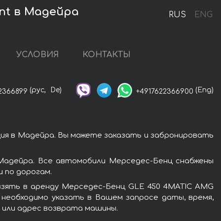
nt в Мадейра
RUS
ENG
УСЛОВИЯ
КОНТАКТЫ
(рус,
De)
(Eng)
2366899
+4917622366900
ия в Мадейра. Вы можете заказать и забронировать
Мадейра. Все автомобили Мерседес-Бенц снабжены
 по дорогам.
взять в аренду Мерседес-Бенц GLE 450 4MATIC AMG
 необходимо указать в Вашем запросе даты, время,
о или адрес возврата машины.