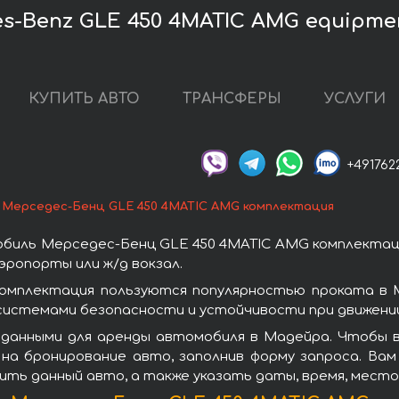
s-Benz GLE 450 4MATIC AMG equipme
КУПИТЬ АВТО
ТРАНСФЕРЫ
УСЛУГИ
+491762
Мерседес-Бенц GLE 450 4MATIC AMG комплектация
биль Мерседес-Бенц GLE 450 4MATIC AMG комплектац
эропорты или ж/д вокзал.
омплектация пользуются популярностью проката в 
системами безопасности и устойчивости при движении
 данными для аренды автомобиля в Мадейра. Чтобы 
на бронирование авто, заполнив форму запроса. Вам
ить данный авто, а также указать даты, время, мест