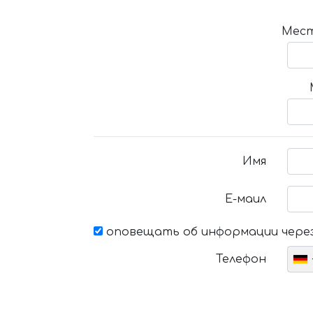
Мест
Имя
Е-маил
оповещать об информации через
Телефон