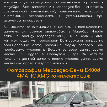
комплектация пользуются популярностью проката в
Мадейра. Все автомобили Мерседес-Бенц снабжены
современной электроникой, элементами комфорта,
системами безопасности и устойчивости при
движении по дорогам.
Вы можете ознакомиться с ценами и техническими
данными для аренды автомобиля в Мадейра. Чтобы
взять в аренду Мерседес-Бенц E400d 4MATIC AMG
комплектация, мы предлагаем Вам сделать запрос на
бронирование авто, заполнив форму запроса. Вам
необходимо указать в Вашем запросе даты, время,
место или адрес в Португалии, где Вы хотите
получить данный авто, а также указать даты, время,
место или адрес возврата машины.
Фотографии Мерседес-Бенц E400d
4MATIC AMG комплектация: