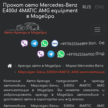
Прокат авто Mercedes-Benz
RUS
ENG
E400d 4MATIC AMG equipment
в Мадейра
Авто-Аренда в Мадейра
(рус,
De)
+4917622366899
(Eng)
+4917622366900
Аренда авто в Мадейра
Марка Mercedes-Benz
Мерседес-Бенц E400d 4MATIC AMG комплектация
Компания Авто-Аренда предлагает в аренду
автомобиль Мерседес-Бенц E400d 4MATIC AMG
комплектация в Мадейра. Вы можете заказать и
забронировать аренду в Мадейра автомобиля с
доставкой авто в аэропорты или ж/д вокзал.
Автомобиль Мерседес-Бенц E400d 4MATIC AMG