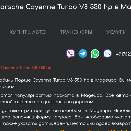
rsche Cayenne Turbo V8 550 hp в М
КУПИТЬ АВТО
ТРАНСФЕРЫ
УСЛУГИ
+491762
Cayenne Turbo V8 550 hp
биль Порше Cayenne Turbo V8 550 hp в Мадейра. Вы 
окзал.
уются популярностью проката в Мадейра. Все авто
стойчивости при движении по дорогам.
 данными для аренды автомобиля в Мадейра. Чтобы в
вто, заполнив форму запроса. Вам необходимо указат
а также указать даты, время, место или адрес возвра