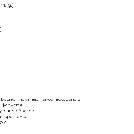
. д.)
)
 Ваш контактный номер телефона в
 формате.
ующим образом:
атора Номер
899