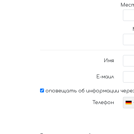
Мест
Имя
Е-маил
оповещать об информации через
Телефон