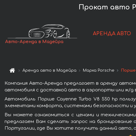
Прокат авто Po
АРЕНДА АВТО
Авто-Аренда в Мадейра
Аренда авто в Мадейра
Марка Porsche
Порше 
Компания Авто-Аренда предлагает в аренду автомо
автомобиля с доставкой авто в аэропорты или ж/д в
Автомобиль Порше Cayenne Turbo V8 550 hp польз
элементами комфорта, системами безопасности и у
Вы можете ознакомиться с ценами и техническими
предлагаем Вам сделать запрос на бронирование а
Португалии, где Вы хотите получить данный авто, 