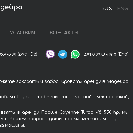
адейра
RUS
ENG
УСЛОВИЯ
КОНТАКТЫ
(рус,
De)
(Eng)
2366899
+4917622366900
можете заказать и забронировать аренду в Мадейра
мобили Порше снабжены современной электроникой,
зять в аренду Порше Cayenne Turbo V8 550 hp, мы
ь в Вашем запросе даты, время, место или адрес в
та машины.