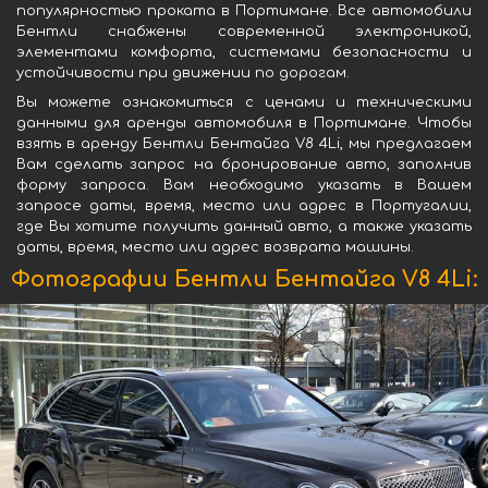
популярностью проката в Портимане. Все автомобили
Бентли снабжены современной электроникой,
элементами комфорта, системами безопасности и
устойчивости при движении по дорогам.
Вы можете ознакомиться с ценами и техническими
данными для аренды автомобиля в Портимане. Чтобы
взять в аренду Бентли Бентайга V8 4Li, мы предлагаем
Вам сделать запрос на бронирование авто, заполнив
форму запроса. Вам необходимо указать в Вашем
запросе даты, время, место или адрес в Португалии,
где Вы хотите получить данный авто, а также указать
даты, время, место или адрес возврата машины.
Фотографии Бентли Бентайга V8 4Li: