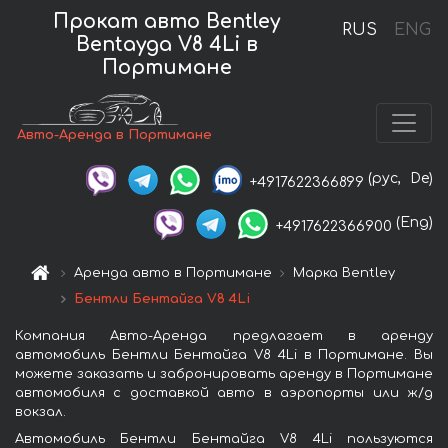
Прокат авто Bentley
RUS
ENG
Bentayga V8 4Li в
Портимане
Авто-Аренда в Портимане
(рус,
De)
+4917622366899
(Eng)
+4917622366900
Аренда авто в Портимане
Марка Bentley
Бентли Бентайга V8 4Li
Компания Авто-Аренда предлагает в аренду
автомобиль Бентли Бентайга V8 4Li в Портимане. Вы
можете заказать и забронировать аренду в Портимане
автомобиля с доставкой авто в аэропорты или ж/д
вокзал.
Автомобиль Бентли Бентайга V8 4Li пользуются