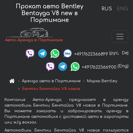
Прокат авто Bentley
RUS
ENG
Bentayga V8 new в
Портимане
Авто-Аренда в Портимане
(рус,
De)
+4917622366899
(Eng)
+4917622366900
Аренда авто в Портимане
Марка Bentley
Бентли Бентайга V8 новая
Компания Авто-Аренда предлагает в аренду
автомобиль Бентли Бентайга V8 новая в Портимане.
Вы можете заказать и забронировать аренду в
Портимане автомобиля с доставкой авто в аэропорты
или ж/д вокзал.
Автомобиль Бентли Бентайга V8 новая пользуются