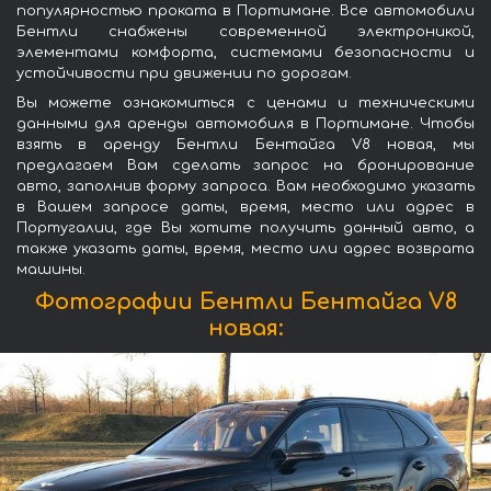
популярностью проката в Портимане. Все автомобили
Бентли снабжены современной электроникой,
элементами комфорта, системами безопасности и
устойчивости при движении по дорогам.
Вы можете ознакомиться с ценами и техническими
данными для аренды автомобиля в Портимане. Чтобы
взять в аренду Бентли Бентайга V8 новая, мы
предлагаем Вам сделать запрос на бронирование
авто, заполнив форму запроса. Вам необходимо указать
в Вашем запросе даты, время, место или адрес в
Португалии, где Вы хотите получить данный авто, а
также указать даты, время, место или адрес возврата
машины.
Фотографии Бентли Бентайга V8
новая: