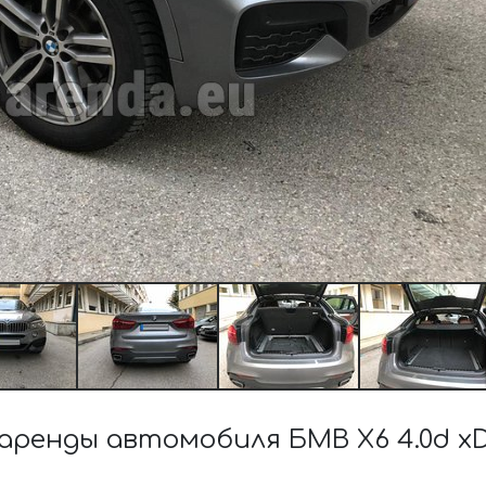
енды автомобиля БМВ X6 4.0d xDr