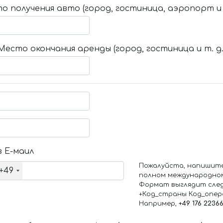
о получения авто (город, гостиница, аэропорт и т
Место окончания аренды (город, гостиница и т. д.
 Е-маил
Пожалуйста, напишит
+49
полном международно
Формат выглядит сле
+Код_страны Код_опе
Например,
+49 176 2236