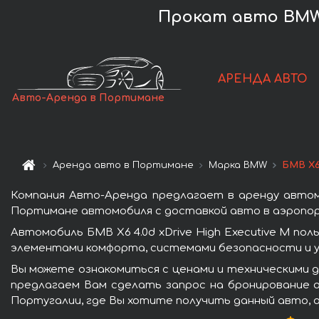
Прокат авто BMW 
АРЕНДА АВТО
Авто-Аренда в Портимане
Аренда авто в Портимане
Марка BMW
БМВ X6 
Компания Авто-Аренда предлагает в аренду автомо
Портимане автомобиля с доставкой авто в аэропорт
Автомобиль БМВ X6 4.0d xDrive High Executive M п
элементами комфорта, системами безопасности и у
Вы можете ознакомиться с ценами и техническими да
предлагаем Вам сделать запрос на бронирование а
Португалии, где Вы хотите получить данный авто, 