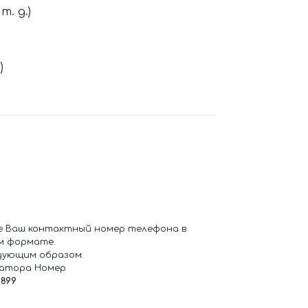
. д.)
)
е Ваш контактный номер телефона в
м формате.
дующим образом:
ратора Номер
6899