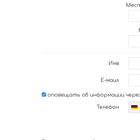
Мест
Имя
Е-маил
оповещать об информации через
Телефон