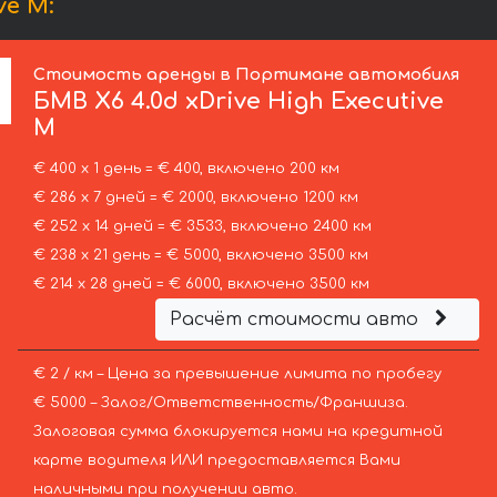
ve M:
Стоимость аренды в Портимане автомобиля
БМВ
X6 4.0d xDrive High Executive
M
€ 400 х 1 день = € 400, включено 200 км
€ 286 х 7 дней = € 2000, включено 1200 км
€ 252 х 14 дней = € 3533, включено 2400 км
€ 238 х 21 день = € 5000, включено 3500 км
€ 214 х 28 дней = € 6000, включено 3500 км
Расчёт стоимости авто
€ 2 / км – Цена за превышение лимита по пробегу
€ 5000 – Залог/Ответственность/Франшиза.
Залоговая сумма блокируется нами на кредитной
карте водителя ИЛИ предоставляется Вами
наличными при получении авто.