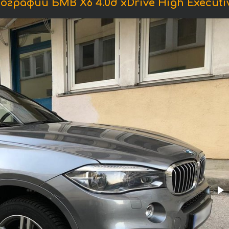
графии БМВ X6 4.0d xDrive High Executi