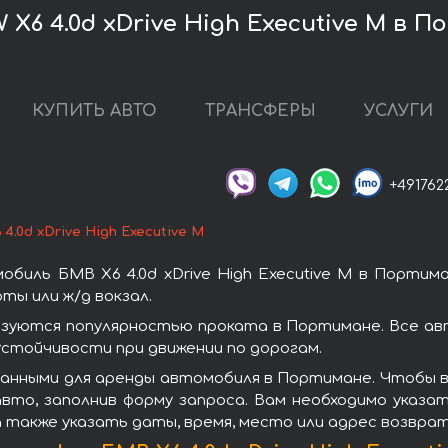
X6 4.0d xDrive High Executive M в 
КУПИТЬ АВТО
ТРАНСФЕРЫ
УСЛУГИ
+491762
4.0d xDrive High Executive M
биль БМВ X6 4.0d xDrive High Executive M в Портим
ы или ж/д вокзал.
ользуются популярностью проката в Портимане. Все 
стойчивости при движении по дорогам.
нными для аренды автомобиля в Портимане. Чтобы взят
вто, заполнив форму запроса. Вам необходимо указат
а также указать даты, время, место или адрес возвра