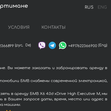
Портимане
RUS
ENG
УСЛОВИЯ
КОНТАКТЫ
(рус,
De)
(Eng)
2366899
+4917622366900
ане. Вы можете заказать и забронировать аренду в
автомобили БМВ снабжены современной электроникой,
ь в аренду БМВ X6 4.0d xDrive High Executive M, мы
ь в Вашем запросе даты, время, место или адрес в
та машины.