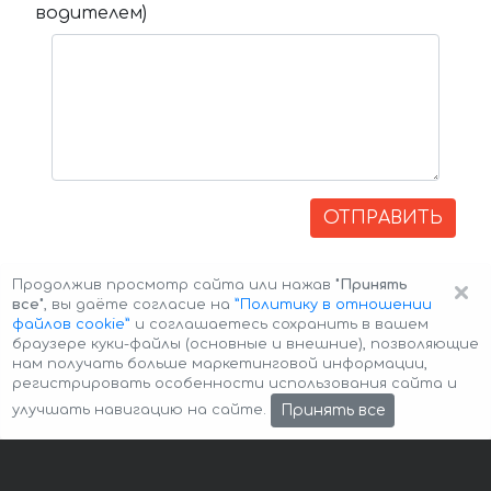
водителем)
ОТПРАВИТЬ
×
Продолжив просмотр сайта или нажав
"Принять
все"
, вы даёте согласие на
”Политику в отношении
файлов cookie”
и соглашаетесь сохранить в вашем
браузере куки-файлы (основные и внешние), позволяющие
нам получать больше маркетинговой информации,
регистрировать особенности использования сайта и
Авторские права © 2026 Авто-Аренда
Cookie Policy
Принять все
улучшать навигацию на сайте.
Политика конфиденциальности