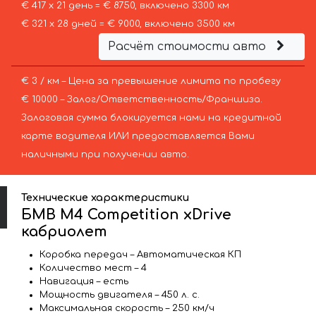
€ 417 х 21 день = € 8750, включено 3300 км
€ 321 х 28 дней = € 9000, включено 3500 км
Расчёт стоимости авто
€ 3 / км – Цена за превышение лимита по пробегу
€ 10000 – Залог/Ответственность/Франшиза.
Залоговая сумма блокируется нами на кредитной
карте водителя ИЛИ предоставляется Вами
наличными при получении авто.
Технические характеристики
БМВ M4 Competition xDrive
кабриолет
Коробка передач – Автоматическая КП
Количество мест – 4
Навигация – есть
Мощность двигателя – 450 л. с.
Максимальная скорость – 250 км/ч