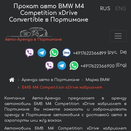
Прокат авто BMW M4
RUS
ENG
Competition xDrive
Convertible в Портимане
Авто-Аренда в Портимане
(рус,
De)
+4917622366899
(Eng)
+4917622366900
Аренда авто в Портимане
Марка BMW
БМВ M4 Competition xDrive кабриолет
Компания Авто-Аренда предлагает в аренду
автомобиль БМВ M4 Competition xDrive кабриолет в
Портимане. Вы можете заказать и забронировать
аренду в Портимане автомобиля с доставкой авто в
аэропорты или ж/д вокзал.
Автомобиль БМВ M4 Competition xDrive кабриолет