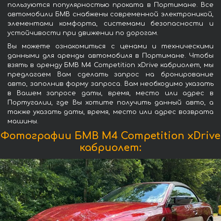
пользуются популярностью проката в Портимане. Все
автомобили БМВ снабжены современной электроникой,
элементами комфорта, системами безопасности и
устойчивости при движении по дорогам.
Вы можете ознакомиться с ценами и техническими
данными для аренды автомобиля в Портимане. Чтобы
взять в аренду БМВ M4 Competition xDrive кабриолет, мы
предлагаем Вам сделать запрос на бронирование
авто, заполнив форму запроса. Вам необходимо указать
в Вашем запросе даты, время, место или адрес в
Португалии, где Вы хотите получить данный авто, а
также указать даты, время, место или адрес возврата
машины.
Фотографии БМВ M4 Competition xDrive
кабриолет: