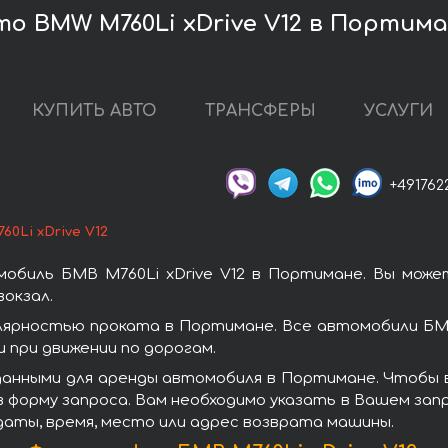
о BMW M760Li xDrive V12 в Портим
КУПИТЬ АВТО
ТРАНСФЕРЫ
УСЛУГИ
+491762
60Li xDrive V12
обиль БМВ M760Li xDrive V12 в Портимане. Вы мож
окзал.
улярностью проката в Портимане. Все автомобили Б
при движении по дорогам.
анными для аренды автомобиля в Портимане. Чтобы вз
 форму запроса. Вам необходимо указать в Вашем запр
даты, время, место или адрес возврата машины.