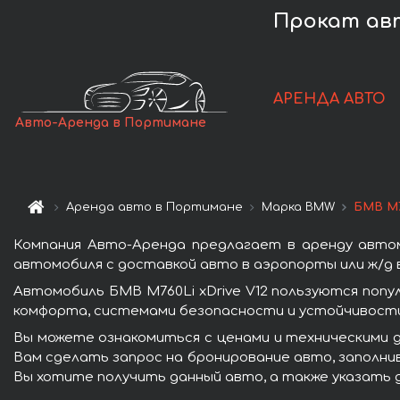
Прокат авт
АРЕНДА АВТО
Авто-Аренда в Портимане
Аренда авто в Портимане
Марка BMW
БМВ M7
Компания Авто-Аренда предлагает в аренду автом
автомобиля с доставкой авто в аэропорты или ж/д в
Автомобиль БМВ M760Li xDrive V12 пользуются поп
комфорта, системами безопасности и устойчивости 
Вы можете ознакомиться с ценами и техническими д
Вам сделать запрос на бронирование авто, заполнив
Вы хотите получить данный авто, а также указать 