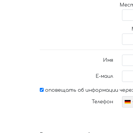
Мест
Имя
Е-маил
оповещать об информации через
Телефон