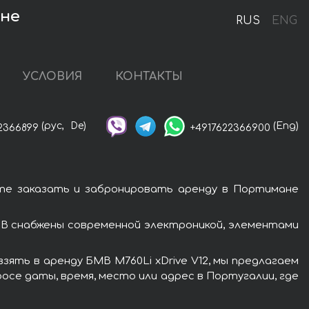
ане
RUS
ENG
УСЛОВИЯ
КОНТАКТЫ
(рус,
De)
(Eng)
2366899
+4917622366900
ете заказать и забронировать аренду в Портимане
МВ снабжены современной электроникой, элементами
ять в аренду БМВ M760Li xDrive V12, мы предлагаем
осе даты, время, место или адрес в Португалии, где