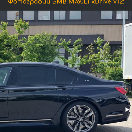
Фотографии БМВ M760Li xDrive V12: