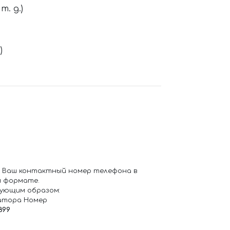
. д.)
)
 Ваш контактный номер телефона в
 формате.
ующим образом:
атора Номер
899