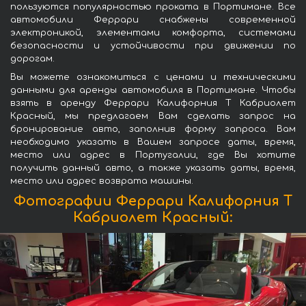
пользуются популярностью проката в Портимане. Все
автомобили Феррари снабжены современной
электроникой, элементами комфорта, системами
безопасности и устойчивости при движении по
дорогам.
Вы можете ознакомиться с ценами и техническими
данными для аренды автомобиля в Портимане. Чтобы
взять в аренду Феррари Калифорния Т Кабриолет
Красный, мы предлагаем Вам сделать запрос на
бронирование авто, заполнив форму запроса. Вам
необходимо указать в Вашем запросе даты, время,
место или адрес в Португалии, где Вы хотите
получить данный авто, а также указать даты, время,
место или адрес возврата машины.
Фотографии Феррари Калифорния Т
Кабриолет Красный: