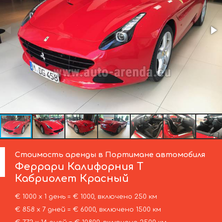
Стоимость аренды в Портимане автомобиля
Феррари
Калифорния Т
Кабриолет Красный
€ 1000 х 1 день = € 1000, включено 250 км
€ 858 х 7 дней = € 6000, включено 1500 км