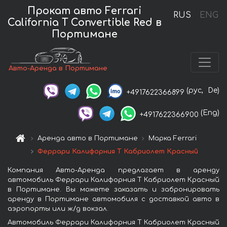
Прокат авто Ferrari
RUS
ENG
California T Convertible Red в
Портимане
Авто-Аренда в Портимане
(рус,
De)
+4917622366899
(Eng)
+4917622366900
Аренда авто в Портимане
Марка Ferrari
Феррари Калифорния Т Кабриолет Красный
Компания Авто-Аренда предлагает в аренду
автомобиль Феррари Калифорния Т Кабриолет Красный
в Портимане. Вы можете заказать и забронировать
аренду в Портимане автомобиля с доставкой авто в
аэропорты или ж/д вокзал.
Автомобиль Феррари Калифорния Т Кабриолет Красный