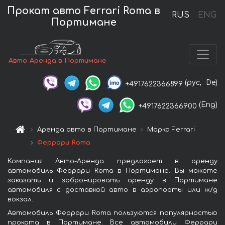
Прокат авто Ferrari Roma в
RUS
ENG
Портимане
Авто-Аренда в Портимане
(рус,
De)
+4917622366899
(Eng)
+4917622366900
Аренда авто в Портимане
Марка Ferrari
Феррари Roma
Компания Авто-Аренда предлагает в аренду
автомобиль Феррари Roma в Портимане. Вы можете
заказать и забронировать аренду в Портимане
автомобиля с доставкой авто в аэропорты или ж/д
вокзал.
Автомобиль Феррари Roma пользуются популярностью
проката в Портимане. Все автомобили Феррари