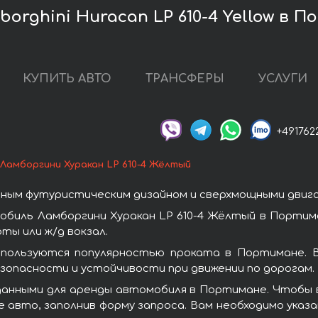
orghini Huracan LP 610-4 Yellow в 
КУПИТЬ АВТО
ТРАНСФЕРЫ
УСЛУГИ
+491762
Ламборгини Хуракан LP 610-4 Жёлтый
ным футуристическим дизайном и сверхмощными двиг
биль Ламборгини Хуракан LP 610-4 Жёлтый в Портим
ы или ж/д вокзал.
 пользуются популярностью проката в Портимане. 
зопасности и устойчивости при движении по дорогам.
анными для аренды автомобиля в Портимане. Чтобы в
 авто, заполнив форму запроса. Вам необходимо указа