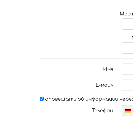
Мест
Имя
Е-маил
оповещать об информации через
Телефон