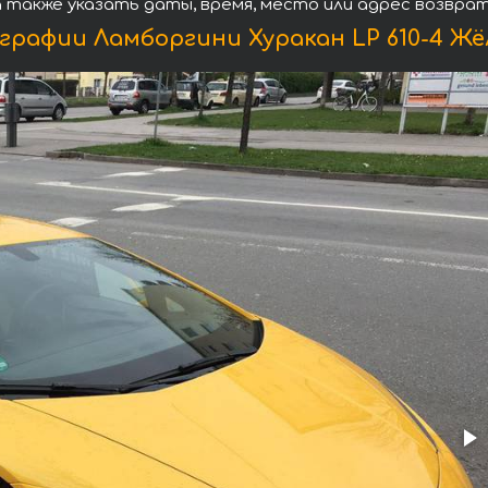
а также указать даты, время, место или адрес возвра
рафии Ламборгини Хуракан LP 610-4 Ж