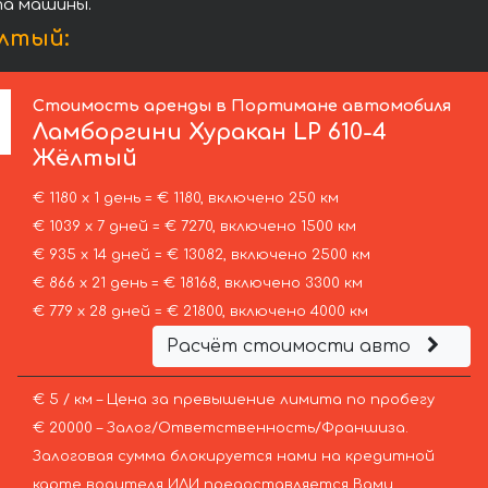
та машины.
ёлтый:
Стоимость аренды в Портимане автомобиля
Ламборгини
Хуракан LP 610-4
Жёлтый
€ 1180 х 1 день = € 1180, включено 250 км
€ 1039 х 7 дней = € 7270, включено 1500 км
€ 935 х 14 дней = € 13082, включено 2500 км
€ 866 х 21 день = € 18168, включено 3300 км
€ 779 х 28 дней = € 21800, включено 4000 км
Расчёт стоимости авто
€ 5 / км – Цена за превышение лимита по пробегу
€ 20000 – Залог/Ответственность/Франшиза.
Залоговая сумма блокируется нами на кредитной
карте водителя ИЛИ предоставляется Вами