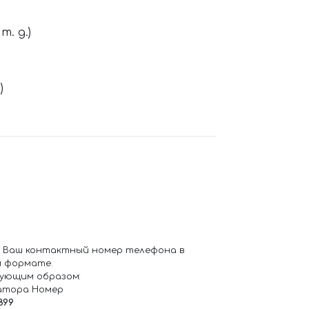
. д.)
)
 Ваш контактный номер телефона в
 формате.
ующим образом:
атора Номер
899