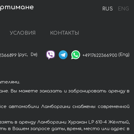
Портимане
RUS
ENG
УСЛОВИЯ
КОНТАКТЫ
(рус,
De)
(Eng)
2366899
+4917622366900
ателями.
ане. Вы можете заказать и забронировать аренду в
Все автомобили Ламборгини снабжены современной
зять в аренду Ламборгини Хуракан LP 610-4 Жёлтый,
ть в Вашем запросе даты, время, место или адрес в