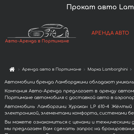
Прокат авто Lamb
АРЕНДА АВТО
Авто-Аренда в Портимане
Аренда авто в Портимане
Марка Lamborghini
Автомобили бренда Ламборджини обладают уникаль
Компания Авто-Аренда предлагает в аренду автомо
Портимане автомобиля с доставкой авто в аэропорт
Автомобиль Ламборгини Хуракан LP 610-4 Жёлтый
электроникой, элементами комфорта, системами бе
Вы можете ознакомиться с ценами и техническими д
мы предлагаем Вам сделать запрос на бронирование