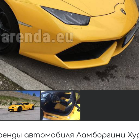
енды автомобиля Ламборгини Хур