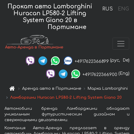
Прокат авто Lamborghini
RUS
ENG
Huracan LP580-2 Lifting
System Giano 20 в
Портимане
Авто-Аренда в Портимане
(рус,
De)
+4917622366899
(Eng)
+4917622366900
Аренда авто в Портимане
Марка Lamborghini
Ламборгини Huracan LP580-2 Lifting System Giano 20
Автомобили бренда Ламборджини обладают
уникальным футуристическим дизайном и
сверхмощными двигателями.
Компания Авто-Аренда предлагает в аренду
автомобиль Ламборгини Huracan LP580-2 Lifting System