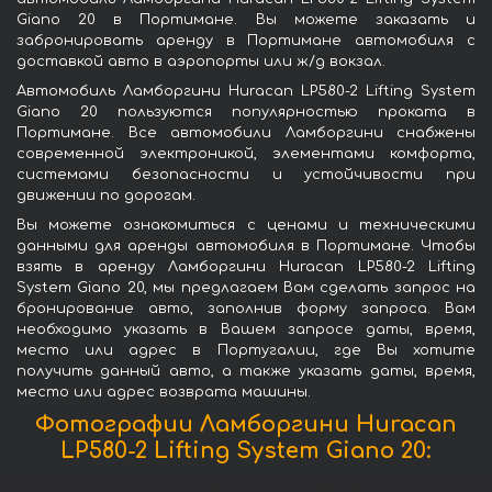
Giano 20 в Портимане. Вы можете заказать и
забронировать аренду в Портимане автомобиля с
доставкой авто в аэропорты или ж/д вокзал.
Автомобиль Ламборгини Huracan LP580-2 Lifting System
Giano 20 пользуются популярностью проката в
Портимане. Все автомобили Ламборгини снабжены
современной электроникой, элементами комфорта,
системами безопасности и устойчивости при
движении по дорогам.
Вы можете ознакомиться с ценами и техническими
данными для аренды автомобиля в Портимане. Чтобы
взять в аренду Ламборгини Huracan LP580-2 Lifting
System Giano 20, мы предлагаем Вам сделать запрос на
бронирование авто, заполнив форму запроса. Вам
необходимо указать в Вашем запросе даты, время,
место или адрес в Португалии, где Вы хотите
получить данный авто, а также указать даты, время,
место или адрес возврата машины.
Фотографии Ламборгини Huracan
LP580-2 Lifting System Giano 20: