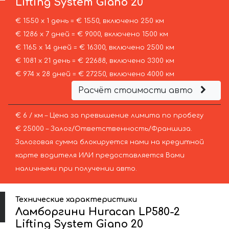
Lifting System Giano 20
€ 1550 х 1 день = € 1550, включено 250 км
€ 1286 х 7 дней = € 9000, включено 1500 км
€ 1165 х 14 дней = € 16300, включено 2500 км
€ 1081 х 21 день = € 22688, включено 3300 км
€ 974 х 28 дней = € 27250, включено 4000 км
Расчёт стоимости авто
€ 6 / км – Цена за превышение лимита по пробегу
€ 25000 – Залог/Ответственность/Франшиза.
Залоговая сумма блокируется нами на кредитной
карте водителя ИЛИ предоставляется Вами
наличными при получении авто.
Технические характеристики
Ламборгини Huracan LP580-2
Lifting System Giano 20